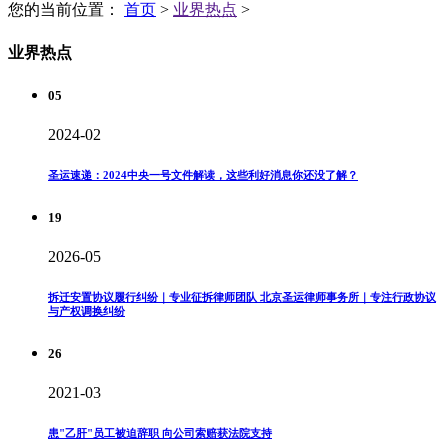
您的当前位置：
首页
>
业界热点
>
业界热点
05
2024-02
圣运速递：2024中央一号文件解读，这些利好消息你还没了解？
19
2026-05
拆迁安置协议履行纠纷｜专业征拆律师团队 北京圣运律师事务所｜专注行政协议
与产权调换纠纷
26
2021-03
患"乙肝"员工被迫辞职 向公司索赔获法院支持