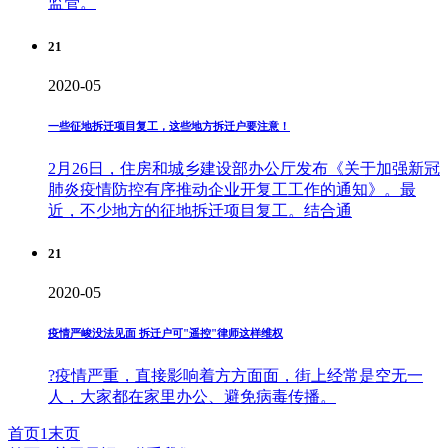
监管。
21
2020-05
一些征地拆迁项目复工，这些地方拆迁户要注意！
2月26日，住房和城乡建设部办公厅发布《关于加强新冠
肺炎疫情防控有序推动企业开复工工作的通知》。最
近，不少地方的征地拆迁项目复工。结合通
21
2020-05
疫情严峻没法见面 拆迁户可"遥控"律师这样维权
?疫情严重，直接影响着方方面面，街上经常是空无一
人，大家都在家里办公、避免病毒传播。
首页
1
末页