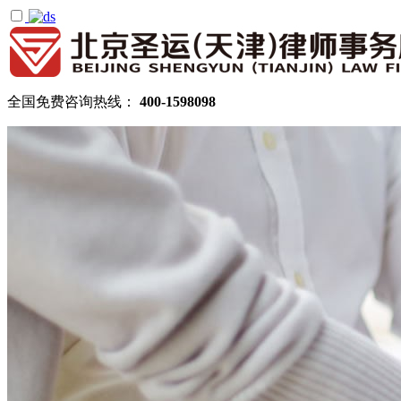
全国免费咨询热线：
400-1598098
首页
关于圣运
圣运简介
律所公告
机构设置
律师团队
顾问律师
拆迁律师团队
民商律师团队
部门领域