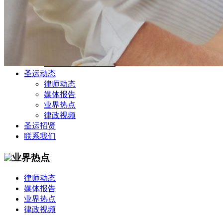
公司商务部
民事纠纷部
涉外法律事务部
金融证券部
海事海商部
刑事诉讼部
知识产权法律业务部
圣运动态
律师动态
媒体报告
业界热点
律政视频
圣运招贤
联系我们
业界热点
律师动态
媒体报告
业界热点
律政视频