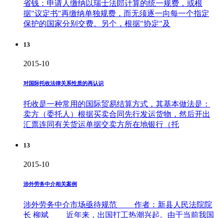
省钱：申请人缴纳以瑞士法郎计算的统一规费，或根
据"议定书"再缴纳单独规费，而无须逐一向每一个指定
保护的国家分别交费。另个，根据"协定"及
13
2015-10
对国际托收法律关系性质的再认识
托收是一种常用的国际贸易结算方式，其基本做法是：
卖方（委托人）根据买卖合同先行发运货物，然后开出
汇票连同有关货运单据交卖方所在地银行（托
13
2015-10
涉外劳务中介相关案例
涉外劳务中介市场亟待规范 作者：新县人民法院院
长 柳斌 近年来，出国打工热潮兴起。由于当前我国