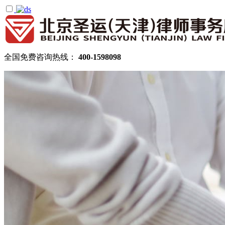
全国免费咨询热线：
400-1598098
首页
关于圣运
圣运简介
律所公告
机构设置
律师团队
顾问律师
拆迁律师团队
民商律师团队
部门领域