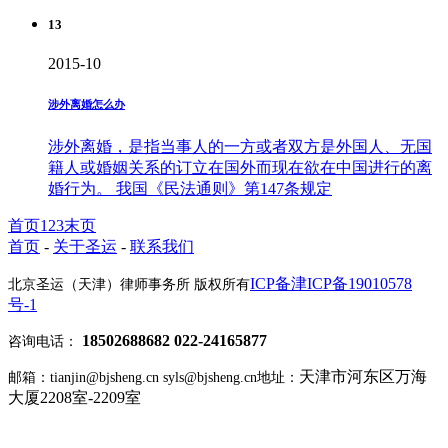
13
2015-10
涉外离婚怎么办
涉外离婚，是指当事人的一方或者双方是外国人、无国
籍人或婚姻关系的订立在国外而现在欲在中国进行的离
婚行为。 我国《民法通则》第147条规定
首页
1
2
3
末页
首页
-
关于圣运
-
联系我们
ICP备津ICP备19010578
北京圣运（天津）律师事务所 版权所有
号-1
18502688682 022-24165877
咨询电话：
天津市河东区万海
邮箱：tianjin@bjsheng.cn syls@bjsheng.cn
地址：
大厦2208室-2209室