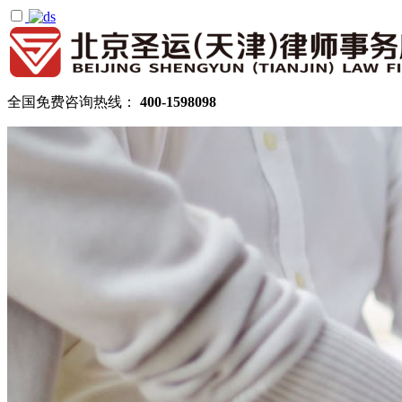
全国免费咨询热线：
400-1598098
首页
关于圣运
圣运简介
律所公告
机构设置
律师团队
顾问律师
拆迁律师团队
民商律师团队
部门领域