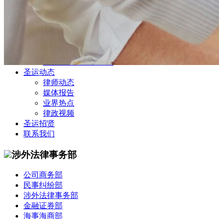
公司商务部
民事纠纷部
涉外法律事务部
金融证券部
海事海商部
刑事诉讼部
知识产权法律业务部
圣运动态
律师动态
媒体报告
业界热点
律政视频
圣运招贤
联系我们
涉外法律事务部
公司商务部
民事纠纷部
涉外法律事务部
金融证券部
海事海商部