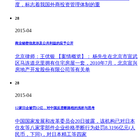
度，标志着我国外商投资管理体制的重
28
2015-04
商业秘密信息涉及公共利益的应予公开
北京律师：王优银 【案情概览】： 杨先生在北京市宣武
区马连道北里拥有住宅房屋一套，2010年7月，北京宣兴
房地产开发股份有限公司等有关单
28
2015-04
12家日企被罚12亿，对中国反垄断路程的浅析与思考
中国国家发展和改革委员会20日披露，该机构已对日本
住友等八家零部件企业价格垄断行为处罚8.3196亿元(人
民币，下同)，对日本精工等四家