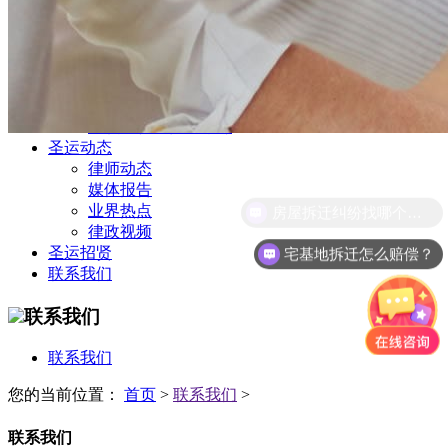
公司商务部
民事纠纷部
涉外法律事务部
金融证券部
海事海商部
刑事诉讼部
知识产权法律业务部
圣运动态
律师动态
媒体报告
房屋拆迁纠纷找哪个部门？
业界热点
律政视频
宅基地拆迁怎么赔偿？
圣运招贤
联系我们
联系我们
联系我们
您的当前位置：
首页
>
联系我们
>
联系我们