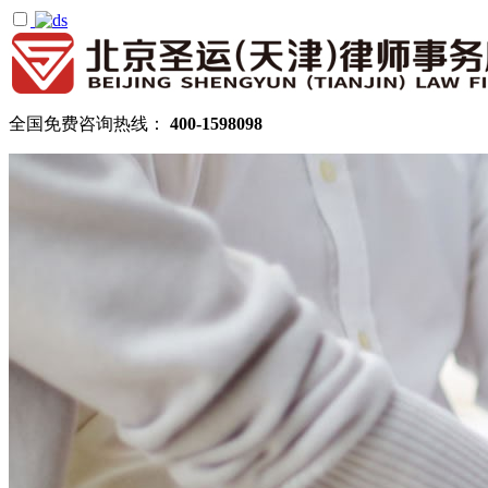
全国免费咨询热线：
400-1598098
首页
关于圣运
圣运简介
律所公告
机构设置
律师团队
顾问律师
拆迁律师团队
民商律师团队
部门领域