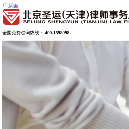
全国免费咨询热线：
400-1598098
首页
关于圣运
圣运简介
律所公告
机构设置
律师团队
顾问律师
拆迁律师团队
民商律师团队
部门领域