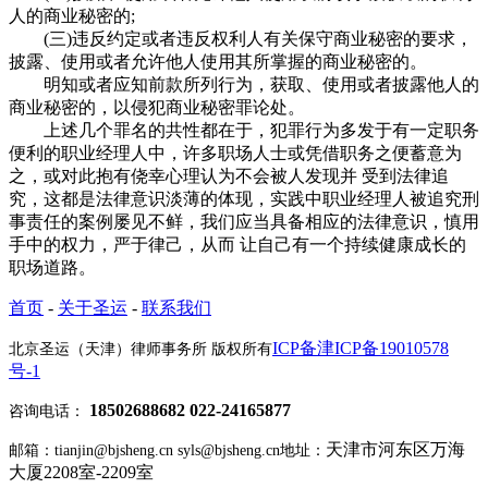
人的商业秘密的;
(三)违反约定或者违反权利人有关保守商业秘密的要求，
披露、使用或者允许他人使用其所掌握的商业秘密的。
明知或者应知前款所列行为，获取、使用或者披露他人的
商业秘密的，以侵犯商业秘密罪论处。
上述几个罪名的共性都在于，犯罪行为多发于有一定职务
便利的职业经理人中，许多职场人士或凭借职务之便蓄意为
之，或对此抱有侥幸心理认为不会被人发现并 受到法律追
究，这都是法律意识淡薄的体现，实践中职业经理人被追究刑
事责任的案例屡见不鲜，我们应当具备相应的法律意识，慎用
手中的权力，严于律己，从而 让自己有一个持续健康成长的
职场道路。
首页
-
关于圣运
-
联系我们
ICP备津ICP备19010578
北京圣运（天津）律师事务所 版权所有
号-1
18502688682 022-24165877
咨询电话：
天津市河东区万海
邮箱：tianjin@bjsheng.cn syls@bjsheng.cn
地址：
大厦2208室-2209室