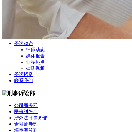
公司商务部
民事纠纷部
涉外法律事务部
金融证券部
海事海商部
刑事诉讼部
知识产权法律业务部
圣运动态
律师动态
媒体报告
业界热点
律政视频
圣运招贤
联系我们
刑事诉讼部
公司商务部
民事纠纷部
涉外法律事务部
金融证券部
海事海商部