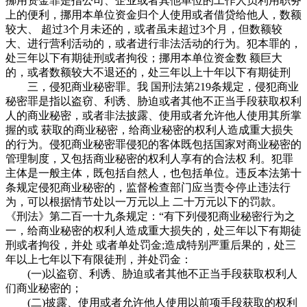
挪用资金罪是指公司、企业或者其他单位的工作人员利用职务
上的便利，挪用本单位资金归个人使用或者借贷给他人，数额
较大、 超过3个月未还的，或者虽未超过3个月，但数额较
大、进行营利活动的，或者进行非法活动的行为。犯本罪的，
处三年以下有期徒刑或者拘役；挪用本单位资金数 额巨大
的，或者数额较大不退还的，处三年以上十年以下有期徒刑
三，侵犯商业秘密罪。我 国刑法第219条规定，侵犯商业
秘密罪是指以盗窃、利诱、胁迫或者其他不正当手段获取权利
人的商业秘密，或者非法披露、使用或者允许他人使用其所掌
握的或 获取的商业秘密，给商业秘密的权利人造成重大损失
的行为。侵犯商业秘密罪侵犯的客体既包括国家对商业秘密的
管理制度，又包括商业秘密的权利人享有的合法权 利。犯罪
主体是一般主体，既包括自然人，也包括单位。违反本法第十
条规定侵犯商业秘密的，监督检查部门应当责令停止违法行
为，可以根据情节处以一万元以上 二十万元以下的罚款。
《刑法》第二百一十九条规定：“有下列侵犯商业秘密行为之
一，给商业秘密的权利人造成重大损失的，处三年以下有期徒
刑或者拘役，并处 或者单处罚金;造成特别严重后果的，处三
年以上七年以下有限徒刑，并处罚金：
(一)以盗窃、利诱、胁迫或者其他不正当手段获取权利人
们商业秘密的；
(二)披露、使用或者允许他人使用以前项手段获取的权利