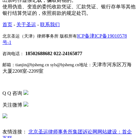
出票时作虚假记载，骗取财物的。
使用伪造、变造的委托收款凭证、汇款凭证、银行存单等其他
银行结算凭证的，依照前款的规定处罚。
首页
-
关于圣运
-
联系我们
ICP备津ICP备19010578
北京圣运（天津）律师事务所 版权所有
号-1
18502688682 022-24165877
咨询电话：
天津市河东区万海
邮箱：tianjin@bjsheng.cn syls@bjsheng.cn
地址：
大厦2208室-2209室
Q Q 咨询
关注微博
友情连接：
北京圣运律师事务所
集团诉讼网
网站建设：首企