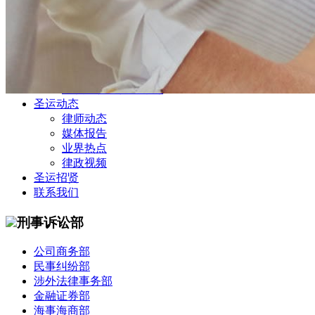
公司商务部
民事纠纷部
涉外法律事务部
金融证券部
海事海商部
刑事诉讼部
知识产权法律业务部
圣运动态
律师动态
媒体报告
业界热点
律政视频
圣运招贤
联系我们
刑事诉讼部
公司商务部
民事纠纷部
涉外法律事务部
金融证券部
海事海商部