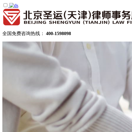
全国免费咨询热线：
400-1598098
首页
关于圣运
圣运简介
律所公告
机构设置
律师团队
顾问律师
拆迁律师团队
民商律师团队
部门领域