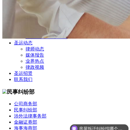
公司商务部
民事纠纷部
涉外法律事务部
金融证券部
海事海商部
刑事诉讼部
知识产权法律业务部
圣运动态
律师动态
媒体报告
业界热点
律政视频
圣运招贤
联系我们
民事纠纷部
公司商务部
民事纠纷部
涉外法律事务部
金融证券部
海事海商部
房屋拆迁纠纷找哪个部门？