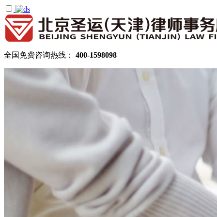
全国免费咨询热线：
400-1598098
首页
关于圣运
圣运简介
律所公告
机构设置
律师团队
顾问律师
拆迁律师团队
民商律师团队
部门领域