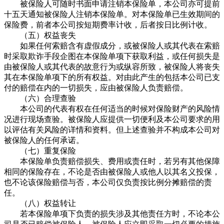
被保险人可随时书面申请注销本保险单，本公司亦可提前
十五天通知被保险人注销本保险单。对本保险单已生效期间的
保险费，前者本公司按短期费率计收，后者按日比例计收。
（五）权益丧失
如果任何索赔含有虚假成分，或被保险人或其代表在索赔
时采取欺诈手段企图在本保险单项下获取利益，或任何损失是
由被保险人或其代表的故意行为或纵容所致，被保险人将丧失
其在本保险单项下的所有权益。对由此产生的包括本公司已支
付的赔偿在内的一切损失，应由被保险人负责赔偿。
（六）合理查验
本公司的代表有权在任何适当的时候对保险财产的风险情
况进行现场查验。被保险人应提供一切便利及本公司要求的用
以评估有关风险的详情和资料。但上述查验并不构成本公司对
被保险人的任何承诺。
（七）重复保险
本保险单负责赔偿损失、费用或责任时，若另有其他保障
相同的保险存在，不论是否由被保险人或他人以其名义投保，
也不论该保险赔偿与否，本公司仅负责按比例分摊赔偿的责
任。
（八）权益转让
若本保险单项下负责的损失涉及其他责任方时，不论本公