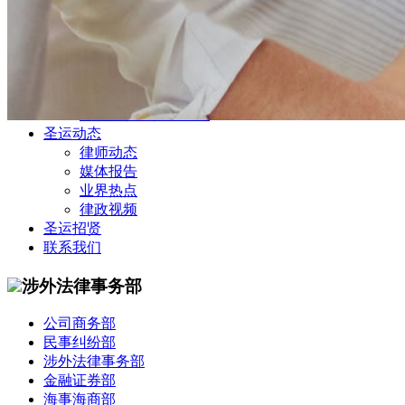
公司商务部
民事纠纷部
涉外法律事务部
金融证券部
海事海商部
刑事诉讼部
知识产权法律业务部
圣运动态
律师动态
媒体报告
业界热点
律政视频
圣运招贤
联系我们
涉外法律事务部
公司商务部
民事纠纷部
涉外法律事务部
金融证券部
海事海商部