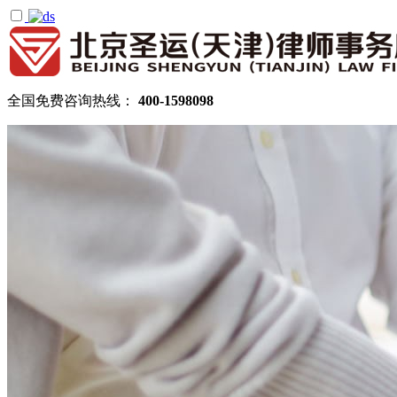
全国免费咨询热线：
400-1598098
首页
关于圣运
圣运简介
律所公告
机构设置
律师团队
顾问律师
拆迁律师团队
民商律师团队
部门领域