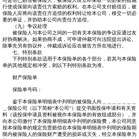
司是否已赔偿被保险人，被保险人应立即采取一切必要的措施
行使或保留向该责任方索赔的权利。在本公司支付赔偿后，被
保险人应将向该责任方追偿的权利转让给本公司，移交一切必
要的单证，并协助本公司向责任方追偿。
（九）争议处理
被保险人与本公司之间的一切有关本保险的争议应通过友
好协商解决。如果协商不成，可申请仲裁可向法院提出诉讼。
除事先另有协议外，仲裁或诉讼应在被告方所在地进行。
七、特别条款
下列特别条款适用于本保险单的各个部分，若其与本保险
单的其他规定相冲突，则以下列特别条款为准。
财产保险单
保险单号码：
鉴于本保险单明细表中列明的被保险人向＿＿＿＿＿＿＿
＿保险公司（以下简称“本公司”）提交书面投保申请和有关资
料（该投保申请及资料被视作本保险单的有效组成部分），并
向本公司缴付了本保险单明细表中列明的保险费，本公司同意
按本保险单的规定负责赔偿在本保险单明细表中列明的保险期
限内被保险人的保险财产遭受的损坏或灭失，特立本保险单为