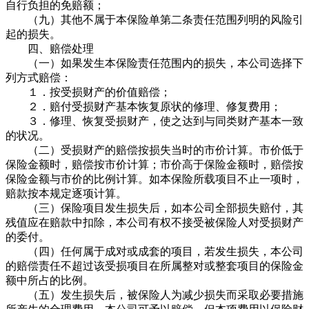
自行负担的免赔额；
（九）其他不属于本保险单第二条责任范围列明的风险引
起的损失。
四、赔偿处理
（一）如果发生本保险责任范围内的损失，本公司选择下
列方式赔偿：
１．按受损财产的价值赔偿；
２．赔付受损财产基本恢复原状的修理、修复费用；
３．修理、恢复受损财产，使之达到与同类财产基本一致
的状况。
（二）受损财产的赔偿按损失当时的市价计算。市价低于
保险金额时，赔偿按市价计算；市价高于保险金额时，赔偿按
保险金额与市价的比例计算。如本保险所载项目不止一项时，
赔款按本规定逐项计算。
（三）保险项目发生损失后，如本公司全部损失赔付，其
残值应在赔款中扣除，本公司有权不接受被保险人对受损财产
的委付。
（四）任何属于成对或成套的项目，若发生损失，本公司
的赔偿责任不超过该受损项目在所属整对或整套项目的保险金
额中所占的比例。
（五）发生损失后，被保险人为减少损失而采取必要措施