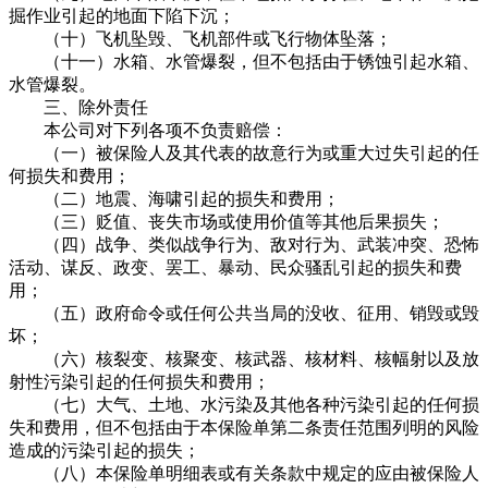
掘作业引起的地面下陷下沉；
（十）飞机坠毁、飞机部件或飞行物体坠落；
（十一）水箱、水管爆裂，但不包括由于锈蚀引起水箱、
水管爆裂。
三、除外责任
本公司对下列各项不负责赔偿：
（一）被保险人及其代表的故意行为或重大过失引起的任
何损失和费用；
（二）地震、海啸引起的损失和费用；
（三）贬值、丧失市场或使用价值等其他后果损失；
（四）战争、类似战争行为、敌对行为、武装冲突、恐怖
活动、谋反、政变、罢工、暴动、民众骚乱引起的损失和费
用；
（五）政府命令或任何公共当局的没收、征用、销毁或毁
坏；
（六）核裂变、核聚变、核武器、核材料、核幅射以及放
射性污染引起的任何损失和费用；
（七）大气、土地、水污染及其他各种污染引起的任何损
失和费用，但不包括由于本保险单第二条责任范围列明的风险
造成的污染引起的损失；
（八）本保险单明细表或有关条款中规定的应由被保险人