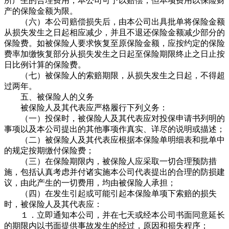
所产生的合理费用，本公司可予以赔偿，但本项费用以保险财
产的保险金额为限。
（六）本公司赔偿损失后，由本公司出具批单将保险金额
从损失发生之日起相应减少，并且不退还保险金额减少部分的
保险费。如被保险人要求恢复至原保险金额，应按约定的保险
费率加缴恢复部分从损失发生之日起至保险期限终止之日止按
日比例计算的保险费。
（七）被保险人的索赔期限，从损失发生之日起，不得超
过两年。
五、被保险人的义务
被保险人及其代表应严格履行下列义务：
（一）投保时，被保险人及其代表应对投保申请书列明的
事项以及本公司提出的其他事项作真实、详尽的说明或描述；
（二）被保险人及其代表应根据本保险单明细表和批单中
的规定按期缴付保险费；
（三）在保险期限内，被保险人应采取一切合理预防措
施，包括认真考虑并付诸实施本公司代表提出的合理的防损建
议，由此产生的一切费用，均由被保险人承担；
（四）在发生引起或可能引起本保险单项下索赔的损失
时，被保险人及其代表应：
１．立即通知本公司，并在七天或经本公司书面同意延长
的期限内以书面提供事故发生的经过，原因和损失程序；