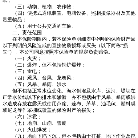
纸；
（三）动物、植物、农作物；
（四）便携式通讯装置、电脑设备、照相摄像器材及其他
贵重物品；
（五）用于公共交通的车辆。
二、责任范围
在本保险期限内，若本保险单明细表中列明的保险财产因
以下列明的风险造成的直接物质损坏或灭失（以下简称“损
失”），本公司同意按照本保险单的规定负责赔偿。
（一）火灾；
（二）爆炸，但不包括锅炉爆炸；
（三）雷电；
（四）飓风、台风、龙卷风；
（五）风暴、暴雨、洪水
但不包括正常水位变化、海水倒灌及水库、运河、堤坝在
正常水位线以下的排水和渗漏，亦不包括由于风暴、暴雨或洪
水造成存放在露天或使用芦席、蓬布、茅草、油毛毡、塑料膜
或尼龙等作罩棚或覆盖的保险财产的损失；
（六）冰雹；
（七）地崩、山崩、雪崩；
（八）火山爆发；
（九）地面下陷下沉，但不包括由于打桩、地下作业及挖