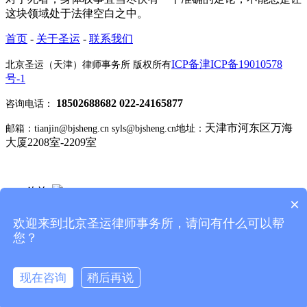
这块领域处于法律空白之中。
首页
-
关于圣运
-
联系我们
ICP备津ICP备19010578
北京圣运（天津）律师事务所 版权所有
号-1
18502688682 022-24165877
咨询电话：
天津市河东区万海
邮箱：tianjin@bjsheng.cn syls@bjsheng.cn
地址：
大厦2208室-2209室
Q Q 咨询
×
关注微博
欢迎来到北京圣运律师事务所，请问有什么可以帮
您？
现在咨询
稍后再说
友情连接：
北京圣运律师事务所
集团诉讼网
网站建设：首企
免费问律师
互联