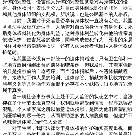
身体的完整性，侵害他人身体的完整性就是对其身体权的侵
害。身体权同时表现为公民对自己身体组成部分的肢体、器官
和其他身体组织的支配权。所以说，也是公民基本的人格权。
目前，我国对于死者是否享有身体权一直没有定论。我国
著名法学家杨立新认为，人活着对自己的身体享有身体权，死
后身体权就转化为身体利益，这种身体利益转化由他的近亲属
依法保护，侵害死者的遗体，同样构成侵犯行为，死者的亲属
同样可要求赔偿精神损失。还有人认为死者也应纳入身体权保
护范畴。
但我国至今没有一部统一的遗体捐赠法，只有卫生部和一
些地方政府相继出台的遗体捐赠条例，但我发现，其着重强调
的只是捐献前的自愿程序，而当遗体捐献后，在遗体捐献程
序、接收站工作人员的培训、遗体保管、捐献方和接收方的权
利与义务等具体操作方面似乎还存在不少缺陷，很多地方完全
属于真空。
当一项社会事务事实上处于无人监管的状态之中时，当法
律在多个环节出现真空时，权利就容易受到侵害，程序就容易
混乱。个人或家属之所以愿意遗体捐献，是因为他们希望能够
为医学研究尽一份力，从而帮助更多的人摆脱病魔，但这并不
意味着遗体就完全“任人处置”！
对于生者，我国法律对于身体权的维护确实高度重视。而
对于死者，身体权事宜当尽快有一个准确的定论，不能总是让