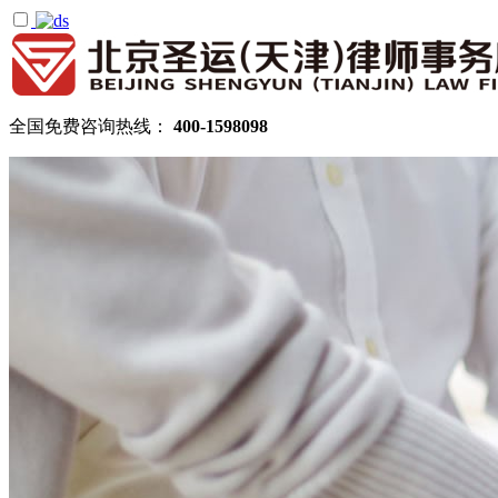
全国免费咨询热线：
400-1598098
首页
关于圣运
圣运简介
律所公告
机构设置
律师团队
顾问律师
拆迁律师团队
民商律师团队
部门领域