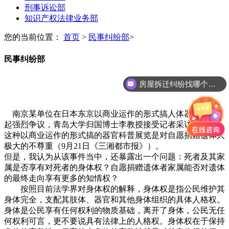
刑事诉讼部
知识产权法律业务部
您的当前位置：
首页
>
民事纠纷部
>
民事纠纷部
房屋拆迁纠纷找哪个部门？
南京某单位在日本东京以商业运作的形式搞人体器官展览引
起强烈争议，青岛大学归国博士李教授接受记者采访时表示，
这种以商业运作的形式搞的器官科普展览是对自愿捐赠遗体人
极大的不尊重（9月21日《三湘都市报》）。
但是，我认为从该事件当中，还暴露出一个问题：死者及其家
属是否享有对死者的身体权？自愿捐赠遗体者家属能否对遗体
的最终走向享有更多的知情权？
按照目前法学界对身体权的解释，身体权是指公民维护其
身体完全，支配其肢体、器官和其他身体组织的具体人格权。
身体是公民享有任何权利的物质基础，离开了身体，公民无任
何权利可言，更不要说具有法律上的人格权。身体权在于保持