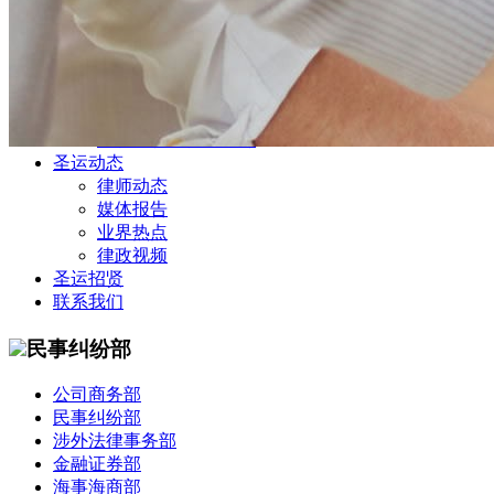
公司商务部
民事纠纷部
涉外法律事务部
金融证券部
海事海商部
刑事诉讼部
知识产权法律业务部
圣运动态
律师动态
媒体报告
业界热点
律政视频
圣运招贤
联系我们
民事纠纷部
公司商务部
民事纠纷部
涉外法律事务部
金融证券部
海事海商部