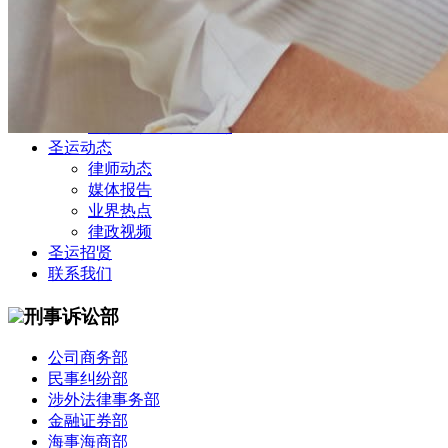
公司商务部
民事纠纷部
涉外法律事务部
金融证券部
海事海商部
刑事诉讼部
知识产权法律业务部
圣运动态
律师动态
媒体报告
业界热点
律政视频
圣运招贤
联系我们
刑事诉讼部
公司商务部
民事纠纷部
涉外法律事务部
金融证券部
海事海商部