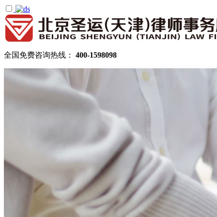
全国免费咨询热线：
400-1598098
首页
关于圣运
圣运简介
律所公告
机构设置
律师团队
顾问律师
拆迁律师团队
民商律师团队
部门领域