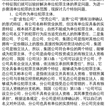
个特征我们就可以较好解决单位犯罪主体的界定问题。为进一
步廓清单位犯罪的主体范围，现探讨几个特别问题。
1、公司作为单位犯罪主体。
一是“皮包公司”、“空壳公司”。这类“公司”拥有法律确认
的形式特征，有公司名称和营业执照。但没有单位应具备的实
质特征，根本就不是单位，自然不能成为单位犯罪主体。在这
类公司名义下的犯罪行为应当追究自然人的刑事责任。二是集
团公司、子公司、总公司、分公司。集团公司是指对其他公司
拥有一定份额以上的股份,直接控制其经营活动的公司，集团
公司是独立法人。所以，集团公司符合单位的两个特征，能够
成为犯罪主体。子公司是由母公司投资成立的有独立法人资格
的公司，我国《公司法》第13条：“公司可以设立子公司，子
公司具有企业法人资格，依法独立承担民事责任”。所以，它
完全具备单位犯罪主体的两个特征，能够成为单位犯罪主体。
总公司又称本公司，是指依法设立并具有法人资格，管辖所属
分公司与非独立经营机构的公司，可见总公司是独立法人，能
够成为单位犯罪主体。分公司是指受总公司管辖的，不具有独
立法人资格的分支机构。我国《公司法》第13条：“公司可以
设立分公司，分公司不具有企业法人资格，其民事责任由公司
承担”。根据这条规定，分公司是经法律确认的，可以自己的
名义对外活动。分公司也具有单位的实质特征，分公司完全能