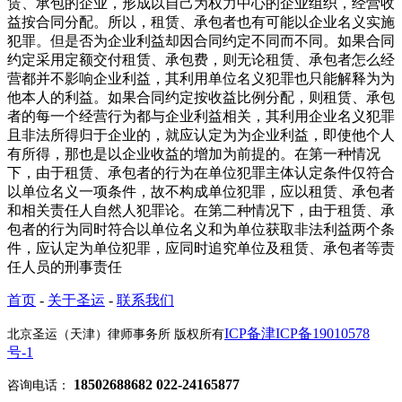
赁、承包的企业，形成以自己为权力中心的企业组织，经营收
益按合同分配。所以，租赁、承包者也有可能以企业名义实施
犯罪。但是否为企业利益却因合同约定不同而不同。如果合同
约定采用定额交付租赁、承包费，则无论租赁、承包者怎么经
营都并不影响企业利益，其利用单位名义犯罪也只能解释为为
他本人的利益。如果合同约定按收益比例分配，则租赁、承包
者的每一个经营行为都与企业利益相关，其利用企业名义犯罪
且非法所得归于企业的，就应认定为为企业利益，即使他个人
有所得，那也是以企业收益的增加为前提的。在第一种情况
下，由于租赁、承包者的行为在单位犯罪主体认定条件仅符合
以单位名义一项条件，故不构成单位犯罪，应以租赁、承包者
和相关责任人自然人犯罪论。在第二种情况下，由于租赁、承
包者的行为同时符合以单位名义和为单位获取非法利益两个条
件，应认定为单位犯罪，应同时追究单位及租赁、承包者等责
任人员的刑事责任
首页
-
关于圣运
-
联系我们
ICP备津ICP备19010578
北京圣运（天津）律师事务所 版权所有
号-1
18502688682 022-24165877
咨询电话：