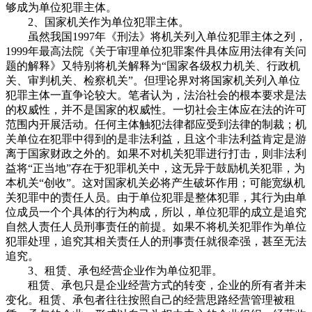
够成为单位犯罪主体。
2、国家机关作为单位犯罪主体。
虽然我国1997年《刑法》将机关列入单位犯罪主体之列，
1999年最高法院《关于审理单位犯罪案件具体应用法律有关问
题的解释》又特别将机关解释为“国家各级权力机关、行政机
关、审判机关、检察机关”。但理论界对将国家机关列入单位
犯罪主体一直争论较大。笔者认为，法治社会的根本要求是法
的权威性，并不是国家的权威性。一切社会主体应在法的许可
范围内开展活动。任何主体触犯法律都应受到法律的制裁；机
关单位在犯罪中得到的是非法利益，且这个非法利益肯定是游
离于国家财政之外的。如果不对机关犯罪进行打击，则非法利
益将“正当地”存在于犯罪机关中，这无异于鼓励机关犯罪，为
本机关“创收”。这对国家机关必将产生破坏作用；可能宽纵机
关犯罪中的责任人员。由于单位犯罪是整体犯罪，其行为由单
位成员一个个具体的行为构成，所以，单位犯罪的成立是追究
自然人责任人员刑事责任的前提。如果不将机关犯罪作为单位
犯罪处理，追究其相关责任人的刑事责任就很牵强，甚至无法
追究。
3、租赁、承包经营企业作为单位犯罪。
租赁、承包只是企业经营方式的转变，企业的所有者并未
变化。租赁、承包者往往按照自己的经营思路经营管理被租