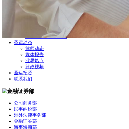
公司商务部
民事纠纷部
涉外法律事务部
金融证券部
海事海商部
刑事诉讼部
知识产权法律业务部
圣运动态
律师动态
媒体报告
业界热点
律政视频
圣运招贤
联系我们
金融证券部
公司商务部
民事纠纷部
涉外法律事务部
金融证券部
海事海商部