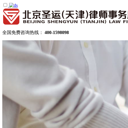
全国免费咨询热线：
400-1598098
首页
关于圣运
圣运简介
律所公告
机构设置
律师团队
顾问律师
拆迁律师团队
民商律师团队
部门领域