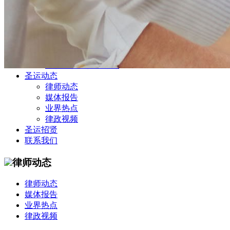
公司商务部
民事纠纷部
涉外法律事务部
金融证券部
海事海商部
刑事诉讼部
知识产权法律业务部
圣运动态
律师动态
媒体报告
业界热点
律政视频
圣运招贤
联系我们
律师动态
律师动态
媒体报告
业界热点
律政视频