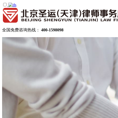
全国免费咨询热线：
400-1598098
首页
关于圣运
圣运简介
律所公告
机构设置
律师团队
顾问律师
拆迁律师团队
民商律师团队
部门领域