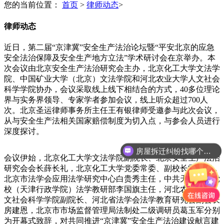
您的当前位置：
首页
>
律师动态
>
律师动态
近日，第二届“京津冀”安全生产法治论坛暨“平安北京的应急
安全法治保障及安全生产地方立法”学术研讨会在京举办。本
次会议由北京安全生产法治研究会主办，北京化工大学文法学
院、中国矿业大学（北京）文法学院和河北农业大学人文社会
科学学院协办，会议采取线上线下相结合的方式，40多位理论
界与实务界领导、专家学者参加会议，线上听众超过700人
次。北京圣运律师事务所主任王有银律师受邀参与此次会议，
从与安全生产法相关国家赔偿制度为切入点，与参会人员进行
深度探讨。
房屋拆迁纠纷找哪个部门？
会议伊始，北京化工大学文法学院副院长、北京安全生产法治
研究会会长薛长礼，北京化工大学党委常委、副校长雷涯邻，
北京市法学会应用法学研究中心白贵秀主任，中共天津市委党
校（天津行政学院）法学教研部李国旗主任，河北农业大学人
文社会科学学院副院长、河北省法学会法学教育研究会副会长
房建恩，北京市市场监督管理局法制处二级调研员葛玉军分别
为开幕式致辞，对共同推进“京津冀”安全生产法治建设献言建