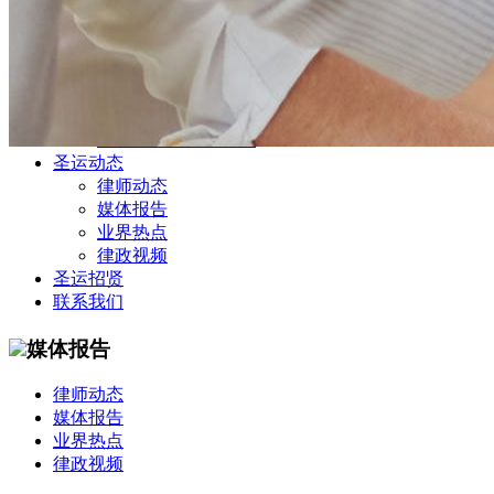
公司商务部
民事纠纷部
涉外法律事务部
金融证券部
海事海商部
刑事诉讼部
知识产权法律业务部
圣运动态
律师动态
媒体报告
业界热点
律政视频
圣运招贤
联系我们
媒体报告
律师动态
媒体报告
业界热点
律政视频