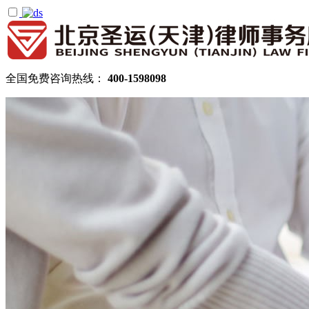
全国免费咨询热线：
400-1598098
首页
关于圣运
圣运简介
律所公告
机构设置
律师团队
顾问律师
拆迁律师团队
民商律师团队
部门领域