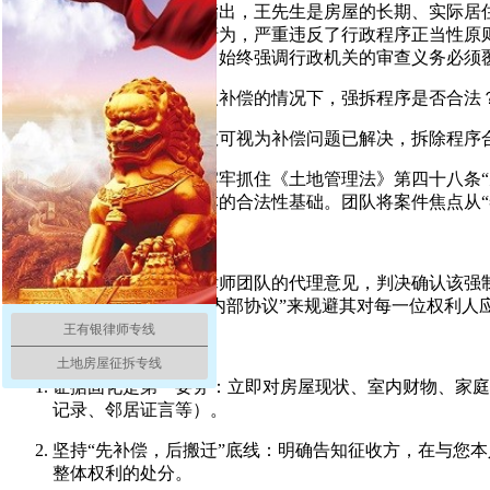
圣运律师反击：律师明确指出，王先生是房屋的长期、实际居
生，仅与部分人员协商的行为，严重违反了行政程序正当性原则
运律师团队在类似案件中，始终强调行政机关的审查义务必须
焦点二：在未对实际使用人补偿的情况下，强拆程序是否合法
征收方逻辑：已有协议，故可视为补偿问题已解决，拆除程序
圣运律师致命一击：律师牢牢抓住《土地管理法》第四十八条
制拆除行为都丧失了最基本的合法性基础。团队将案件焦点从“
三、案件结果与专业提示
法院完全采纳了天津圣运律师团队的代理意见，判决确认该强
政机关不能以任何形式的“内部协议”来规避其对每一位权利人
王有银律师专线
给您的务实建议：
土地房屋征拆专线
证据固化是第一要务：立即对房屋现状、室内财物、家庭
记录、邻居证言等）。
坚持“先补偿，后搬迁”底线：明确告知征收方，在与您
整体权利的处分。