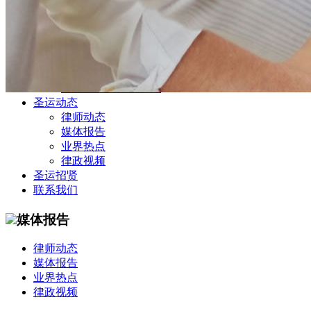
公司商务部
民事纠纷部
涉外法律事务部
金融证券部
海事海商部
刑事诉讼部
知识产权法律业务部
圣运动态
律师动态
媒体报告
业界热点
律政视频
圣运招贤
联系我们
媒体报告
律师动态
媒体报告
业界热点
律政视频