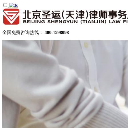
全国免费咨询热线：
400-1598098
首页
关于圣运
圣运简介
律所公告
机构设置
律师团队
顾问律师
拆迁律师团队
民商律师团队
部门领域