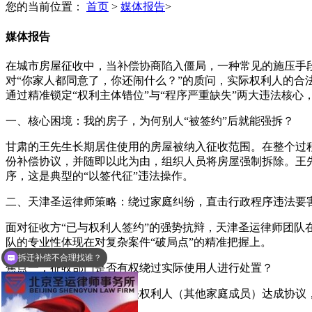
您的当前位置：
首页
>
媒体报告
>
媒体报告
在城市房屋征收中，当补偿协商陷入僵局，一种常见的施压手
对“你家人都同意了，你还闹什么？”的质问，实际权利人的
通过精准锁定“权利主体错位”与“程序严重缺失”两大违法核
一、核心困境：我的房子，为何别人“被签约”后就能强拆？
甘肃的王先生长期居住使用的房屋被纳入征收范围。在整个过
份补偿协议，并随即以此为由，组织人员将房屋强制拆除。王
序，这是典型的“以签代征”违法操作。
二、天津圣运律师策略：绕过家庭纠纷，直击行政程序违法要
面对征收方“已与权利人签约”的强势抗辩，天津圣运律师团
拆迁补偿不合理找谁？
队的专业性体现在对复杂案件“破局点”的精准把握上。
拆迁律师收费标准是多少？
焦点一：征收部门是否有权绕过实际使用人进行处置？
征收方主张：已与房屋相关权利人（其他家庭成员）达成协议