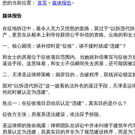
您的当前位置：
首页
>
媒体报告
>
媒体报告
在征地拆迁中，最令人无力又愤怒的套路，莫过于“以拆违代拆
产，更意在从根本上剥夺你获得公平补偿的资格。云南的和女
一、核心困境：谈补偿时是“征收”，谈不拢时就成“违建”？
和女士的房屋位于征收项目范围内。当她就补偿事宜与征收方
逼迫手段。这意味着，和女士不仅瞬间失去房屋，还可能因被定
二、天津圣运律师策略：揭穿目的，击破程序，双线诉讼锁定
面对“以拆违代拆迁”这一披着执法外衣的逼迁手段，天津圣运
何此时被认定为违建”。
焦点一：在征收项目启动后认定“违建”，真实目的是什么？
征收方主张：房屋系违法建设，依法应予拆除。
圣运律师的致命揭露：律师团队在诉讼中并未纠缠于建筑年代
房屋认定为违建，其真实目的并非为了规范建设秩序，而是为了