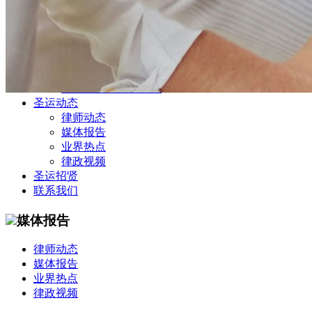
公司商务部
民事纠纷部
涉外法律事务部
金融证券部
海事海商部
刑事诉讼部
知识产权法律业务部
圣运动态
律师动态
媒体报告
业界热点
律政视频
圣运招贤
联系我们
媒体报告
律师动态
媒体报告
业界热点
律政视频