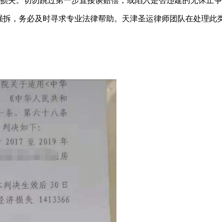
损失。切勿跳过第一步直接谈赔偿，或陷入是否违建的无休止争
强拆，务必及时寻求专业法律帮助。天津圣运律师团队在处理此类