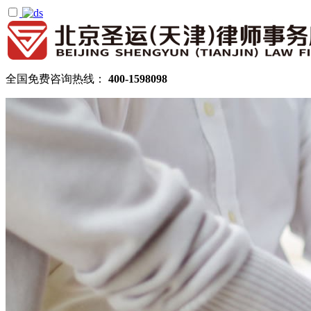
全国免费咨询热线：
400-1598098
首页
关于圣运
圣运简介
律所公告
机构设置
律师团队
顾问律师
拆迁律师团队
民商律师团队
部门领域