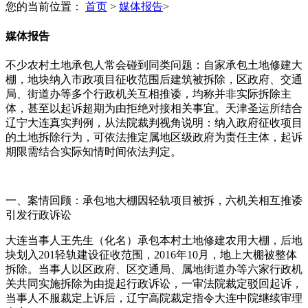
您的当前位置：
首页
>
媒体报告
>
媒体报告
不少农村土地承包人常会碰到同类问题：自家承包土地修建大
棚，地块纳入市政项目征收范围后建筑被拆除，区政府、交通
局、街道办等多个行政机关互相推诿，均称并非实际拆除主
体，甚至以起诉超期为由拒绝对接相关事宜。天津圣运所结合
辽宁大连真实判例，从法院裁判视角说明：纳入政府征收项目
的土地拆除行为，可依法推定属地区级政府为责任主体，起诉
期限需结合实际知情时间依法判定。
一、案情回顾：承包地大棚因轻轨项目被拆，六机关相互推诿
引发行政诉讼
大连当事人王先生（化名）承包本村土地修建农用大棚，后地
块划入201轻轨建设征收范围，2016年10月，地上大棚被整体
拆除。当事人以区政府、区交通局、属地街道办等六家行政机
关共同实施拆除为由提起行政诉讼，一审法院裁定驳回起诉，
当事人不服裁定上诉后，辽宁高院裁定指令大连中院继续审理