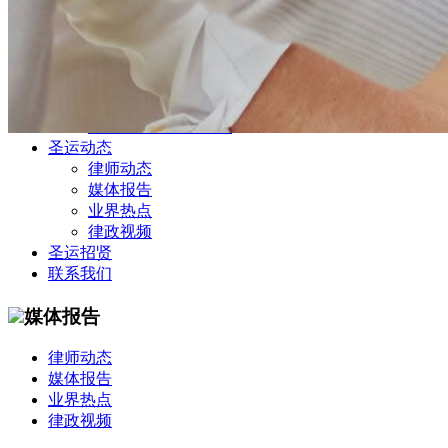
公司商务部
民事纠纷部
涉外法律事务部
金融证券部
海事海商部
刑事诉讼部
知识产权法律业务部
圣运动态
律师动态
媒体报告
业界热点
律政视频
圣运招贤
联系我们
媒体报告
律师动态
媒体报告
业界热点
律政视频