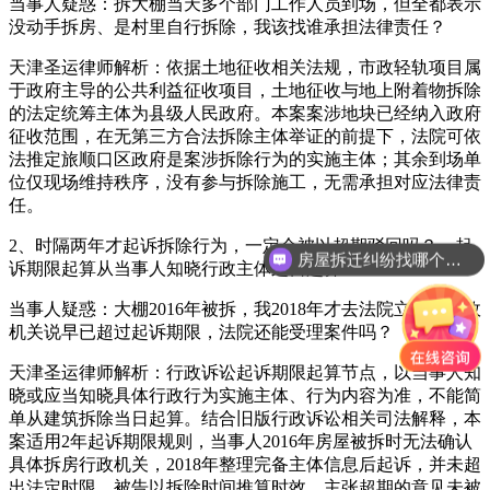
当事人疑惑：拆大棚当天多个部门工作人员到场，但全都表示
没动手拆房、是村里自行拆除，我该找谁承担法律责任？
天津圣运律师解析：依据土地征收相关法规，市政轻轨项目属
于政府主导的公共利益征收项目，土地征收与地上附着物拆除
的法定统筹主体为县级人民政府。本案案涉地块已经纳入政府
征收范围，在无第三方合法拆除主体举证的前提下，法院可依
法推定旅顺口区政府是案涉拆除行为的实施主体；其余到场单
位仅现场维持秩序，没有参与拆除施工，无需承担对应法律责
任。
2、时隔两年才起诉拆除行为，一定会被以超期驳回吗？→起
房屋拆迁纠纷找哪个部门？
诉期限起算从当事人知晓行政主体之日起算
当事人疑惑：大棚2016年被拆，我2018年才去法院立案，行政
机关说早已超过起诉期限，法院还能受理案件吗？
天津圣运律师解析：行政诉讼起诉期限起算节点，以当事人知
晓或应当知晓具体行政行为实施主体、行为内容为准，不能简
单从建筑拆除当日起算。结合旧版行政诉讼相关司法解释，本
案适用2年起诉期限规则，当事人2016年房屋被拆时无法确认
具体拆房行政机关，2018年整理完备主体信息后起诉，并未超
出法定时限，被告以拆除时间推算时效、主张超期的意见未被