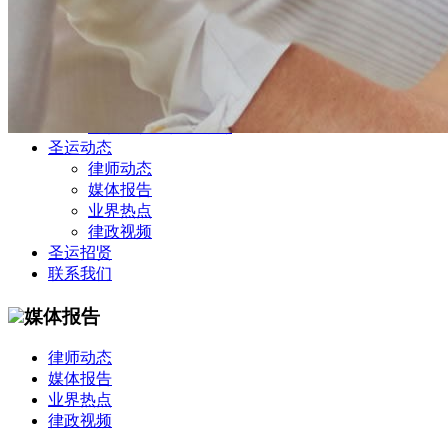
公司商务部
民事纠纷部
涉外法律事务部
金融证券部
海事海商部
刑事诉讼部
知识产权法律业务部
圣运动态
律师动态
媒体报告
业界热点
律政视频
圣运招贤
联系我们
媒体报告
律师动态
媒体报告
业界热点
律政视频