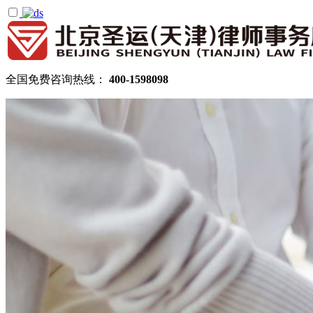
全国免费咨询热线：
400-1598098
首页
关于圣运
圣运简介
律所公告
机构设置
律师团队
顾问律师
拆迁律师团队
民商律师团队
部门领域