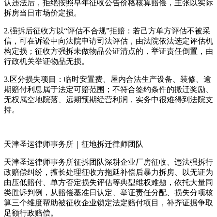
认违法后，拒绝按照早年征收公告价格核算赔偿，主张以实际
拆房当日市场价定损。
2.强拆后征收方以“评估不合规”拒赔：若己方单方评估不被采
信，可在诉讼中向法院申请司法评估，由法院依法选定评估机
构定损；征收方强拆未做物品公证清点的，举证责任倒置，由
行政机关举证物品无损。
3.区分损失项目：临时安置费、屋内合法生产设备、装修、逾
期赔付利息属于法定可赔范围；不符合签约条件的搬迁奖励、
无权属空地院落、远期预期经营利润，实务中很难得到法院支
持。
天津圣运律师事务所｜征地拆迁律师团队
天津圣运律师事务所征拆团队深耕企业厂房征收、违法强拆行
政赔偿纠纷，擅长处理征收方拖延补偿后暴力拆房、以无证为
由压低赔付、单方否定损失评估等典型维权难题，依托大量同
类胜诉判例，从赔偿基准日认定、举证责任分配、损失分项核
算三个维度帮助被征收企业锁定法定赔付项目，补齐证据争取
足额行政赔偿。