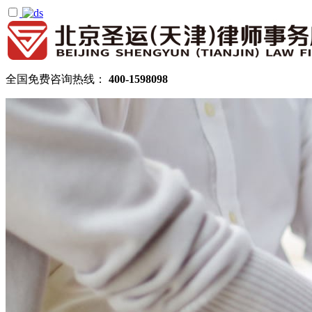
全国免费咨询热线：
400-1598098
首页
关于圣运
圣运简介
律所公告
机构设置
律师团队
顾问律师
拆迁律师团队
民商律师团队
部门领域