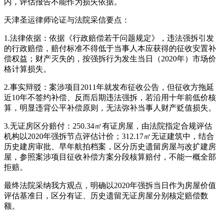
内，评估报告不能作为损失依据。
天津圣运律师论证与法院采信要点：
1.法律依据：依据《行政赔偿若干问题规定》，违法强拆引发
的行政赔偿，赔付标准不得低于当事人本应获得的征收安置补
偿权益；财产灭失的，按强拆行为发生当日（2020年）市场价
格计算损失。
2.事实辩驳：案涉项目2011年就发布征收公告，但征收方拖延
近10年不签约补偿、反而后期违法强拆，若沿用十年前低价核
算，明显违背公平补偿原则，无法弥补当事人财产贬值损失。
3.无证房区分赔付：250.34㎡有证房屋，由法院指定合规评估
机构以2020年强拆节点评估计价；312.17㎡无证建筑中，结合
历史建房审批、早年航拍档案，区分历史遗留房屋与改扩建房
屋，参照案涉项目征收补偿方案分段核算赔付，不能一概全部
拒赔。
最终法院采纳我方观点，明确以2020年强拆当日作为房屋价值
评估基准日，区分有证、历史遗留无证房屋分别核定赔偿数
额。