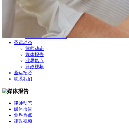
公司商务部
民事纠纷部
涉外法律事务部
金融证券部
海事海商部
刑事诉讼部
知识产权法律业务部
圣运动态
律师动态
媒体报告
业界热点
律政视频
圣运招贤
联系我们
媒体报告
律师动态
媒体报告
业界热点
律政视频