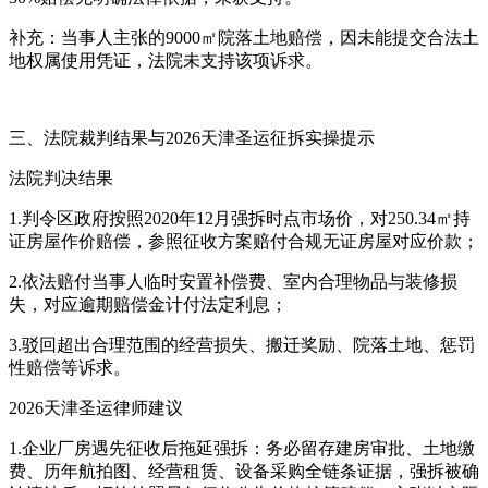
补充：当事人主张的9000㎡院落土地赔偿，因未能提交合法土
地权属使用凭证，法院未支持该项诉求。
三、法院裁判结果与2026天津圣运征拆实操提示
法院判决结果
1.判令区政府按照2020年12月强拆时点市场价，对250.34㎡持
证房屋作价赔偿，参照征收方案赔付合规无证房屋对应价款；
2.依法赔付当事人临时安置补偿费、室内合理物品与装修损
失，对应逾期赔偿金计付法定利息；
3.驳回超出合理范围的经营损失、搬迁奖励、院落土地、惩罚
性赔偿等诉求。
2026天津圣运律师建议
1.企业厂房遇先征收后拖延强拆：务必留存建房审批、土地缴
费、历年航拍图、经营租赁、设备采购全链条证据，强拆被确