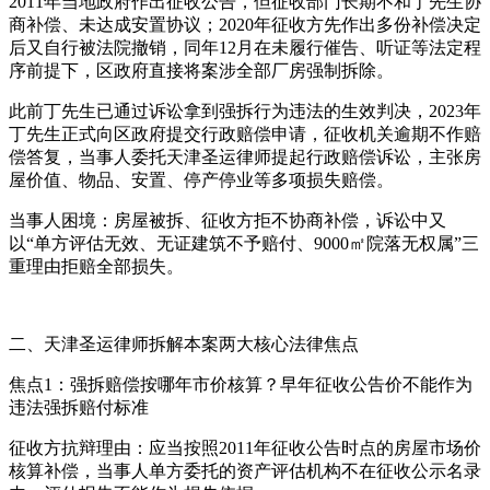
2011年当地政府作出征收公告，但征收部门长期不和丁先生协
商补偿、未达成安置协议；2020年征收方先作出多份补偿决定
后又自行被法院撤销，同年12月在未履行催告、听证等法定程
序前提下，区政府直接将案涉全部厂房强制拆除。
此前丁先生已通过诉讼拿到强拆行为违法的生效判决，2023年
丁先生正式向区政府提交行政赔偿申请，征收机关逾期不作赔
偿答复，当事人委托天津圣运律师提起行政赔偿诉讼，主张房
屋价值、物品、安置、停产停业等多项损失赔偿。
当事人困境：房屋被拆、征收方拒不协商补偿，诉讼中又
以“单方评估无效、无证建筑不予赔付、9000㎡院落无权属”三
重理由拒赔全部损失。
二、天津圣运律师拆解本案两大核心法律焦点
焦点1：强拆赔偿按哪年市价核算？早年征收公告价不能作为
违法强拆赔付标准
征收方抗辩理由：应当按照2011年征收公告时点的房屋市场价
核算补偿，当事人单方委托的资产评估机构不在征收公示名录