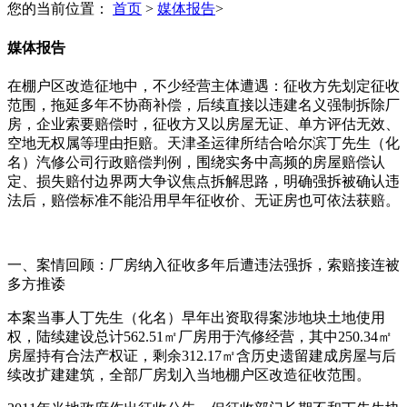
您的当前位置：
首页
>
媒体报告
>
媒体报告
在棚户区改造征地中，不少经营主体遭遇：征收方先划定征收
范围，拖延多年不协商补偿，后续直接以违建名义强制拆除厂
房，企业索要赔偿时，征收方又以房屋无证、单方评估无效、
空地无权属等理由拒赔。天津圣运律所结合哈尔滨丁先生（化
名）汽修公司行政赔偿判例，围绕实务中高频的房屋赔偿认
定、损失赔付边界两大争议焦点拆解思路，明确强拆被确认违
法后，赔偿标准不能沿用早年征收价、无证房也可依法获赔。
一、案情回顾：厂房纳入征收多年后遭违法强拆，索赔接连被
多方推诿
本案当事人丁先生（化名）早年出资取得案涉地块土地使用
权，陆续建设总计562.51㎡厂房用于汽修经营，其中250.34㎡
房屋持有合法产权证，剩余312.17㎡含历史遗留建成房屋与后
续改扩建建筑，全部厂房划入当地棚户区改造征收范围。