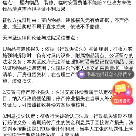
焦点2：屋内物品、装修、临时安置费能不能赔？征收方未做
物品清点需承担举证不利后果
征收方抗辩理由：室内物品、装修损失无有效证据，停产停
业、搬迁奖励不属于直接损失，依法不予赔偿。
天津圣运律师论证与法院采信要点：
1.物品与装修损失：依据《行政诉讼法》举证规则，征收方实
施强制拆除时，负有对屋内设备、附属物品清点、公证留存的
法定义务；本案区政府无法举证强拆时妥善登记保管物品，无
法证明物品损毁范围，法院结合当事人提交的采购票据、物品
宅基地拆迁怎么赔偿？
清单、厂房租赁资料，在合理生产经营范围内核定室内附属设
施、装修损失。
2.安置与停产停业损失：临时安置补偿费属于法定征收补偿项
目，纳入行政赔偿范围；停产停业损失在当事人补充提交经营
凭证后，可按照征收补偿方案标准核算。
3.利息损失认定：征收行为被确认违法后，行政机关逾期不履
行赔偿义务，逾期赔付产生的资金利息属于直接财产损失，法
院判令按照法定LPR标准计付利息；当事人主张的惩罚性上浮
30%赔偿无明确法律依据，未获支持。