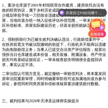
1、案涉仓库源于2001年村组联营合作建房，建房依托合法有
效的联营协议，属于乡村历史成因形成的建筑物，不能仅凭缺
房屋拆迁纠纷找哪个部门？
少规划审批手续一刀切按全违建处理；同村同片区同类自建房
宅基地拆迁怎么赔偿？
屋，当地街道办统一纳入征收评估补偿范围，一审未核查同片
区补偿标准、房屋实际建设历史，径直全损拒赔缺乏事实依
据。
2、强制拆除行为已被生效判决确认违法，行政赔偿案件中，
在拆房前置文书被法院撤销的前提下，行政机关不能再以违建
为由免除赔偿义务；当事人已提交合法资产评估报告，核算出
强拆当日仓库建造成本价值，相关装修、附属设备、停产停业
损失均有基础证据佐证，一审未核查损失明细便全盘驳回诉
求，事实认定不清。
二审法院认可我方意见，裁定撤销一审赔偿判决，将本案发回
原审法院重新审理，同时明确重审阶段可追加属地街道办参与
诉讼，参照同村同类房屋补偿标准核算案涉建筑赔付数额。
三、裁判结果与2026年天津圣运律师实操提示