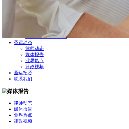
公司商务部
民事纠纷部
涉外法律事务部
金融证券部
海事海商部
刑事诉讼部
知识产权法律业务部
圣运动态
律师动态
媒体报告
业界热点
律政视频
圣运招贤
联系我们
媒体报告
律师动态
媒体报告
业界热点
律政视频