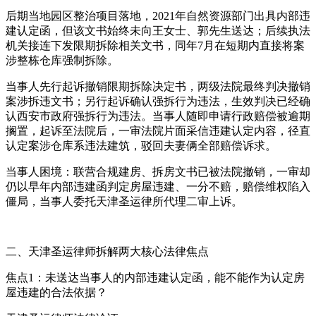
后期当地园区整治项目落地，2021年自然资源部门出具内部违
建认定函，但该文书始终未向王女士、郭先生送达；后续执法
机关接连下发限期拆除相关文书，同年7月在短期内直接将案
涉整栋仓库强制拆除。
当事人先行起诉撤销限期拆除决定书，两级法院最终判决撤销
案涉拆违文书；另行起诉确认强拆行为违法，生效判决已经确
认西安市政府强拆行为违法。当事人随即申请行政赔偿被逾期
搁置，起诉至法院后，一审法院片面采信违建认定内容，径直
认定案涉仓库系违法建筑，驳回夫妻俩全部赔偿诉求。
当事人困境：联营合规建房、拆房文书已被法院撤销，一审却
仍以早年内部违建函判定房屋违建、一分不赔，赔偿维权陷入
僵局，当事人委托天津圣运律所代理二审上诉。
二、天津圣运律师拆解两大核心法律焦点
焦点1：未送达当事人的内部违建认定函，能不能作为认定房
屋违建的合法依据？