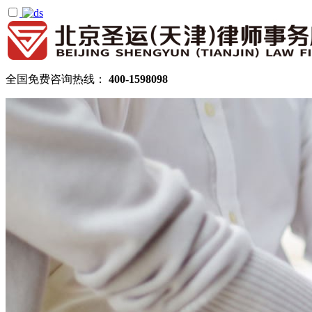
全国免费咨询热线：
400-1598098
首页
关于圣运
圣运简介
律所公告
机构设置
律师团队
顾问律师
拆迁律师团队
民商律师团队
部门领域