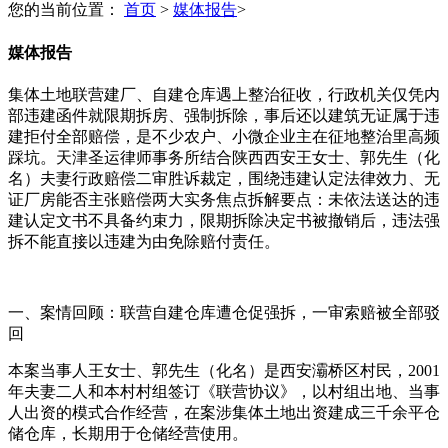
您的当前位置：
首页
>
媒体报告
>
媒体报告
集体土地联营建厂、自建仓库遇上整治征收，行政机关仅凭内
部违建函件就限期拆房、强制拆除，事后还以建筑无证属于违
建拒付全部赔偿，是不少农户、小微企业主在征地整治里高频
踩坑。天津圣运律师事务所结合陕西西安王女士、郭先生（化
名）夫妻行政赔偿二审胜诉裁定，围绕违建认定法律效力、无
证厂房能否主张赔偿两大实务焦点拆解要点：未依法送达的违
建认定文书不具备约束力，限期拆除决定书被撤销后，违法强
拆不能直接以违建为由免除赔付责任。
一、案情回顾：联营自建仓库遭仓促强拆，一审索赔被全部驳
回
本案当事人王女士、郭先生（化名）是西安灞桥区村民，2001
年夫妻二人和本村村组签订《联营协议》，以村组出地、当事
人出资的模式合作经营，在案涉集体土地出资建成三千余平仓
储仓库，长期用于仓储经营使用。