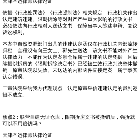
天津圣运律师法律论证：
依据《行政处罚法》《行政强制法》相关规定，行政机关作出
认定建筑违建、限期拆除等对财产产生重大影响的行政文书，
必须依法向行政相对人送达文书，保障当事人陈述申辩、复议
诉讼权利。
本案中自然资源部门出具的违建认定函仅在行政机关内部流转
归档，全程没有向王女士、郭先生送达，该文书不能对外产生
法律效力，不能作为认定案涉仓库属于违建的法定凭据；且后
续据以拆房的《限期拆除决定书》已经被生效行政判决整体撤
销，原审法院以失效、未送达的内部函件直接定案，属于事实
认定错误。
二审法院采纳我方代理观点，认定原审采信违建认定的裁判逻
辑不成立。
焦点2：联营自建无证仓库，限期拆房文书被撤销后，强拆就
可以不用赔钱吗？
天津圣运律师法律论证：