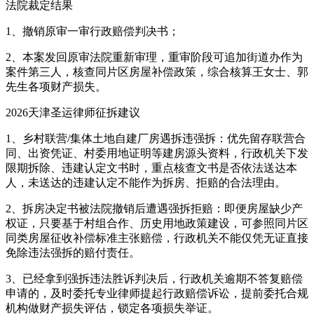
法院裁定结果
1、撤销原审一审行政赔偿判决书；
2、本案发回原审法院重新审理，重审阶段可追加街道办作为
案件第三人，核查同片区房屋补偿政策，综合核算王女士、郭
先生各项财产损失。
2026天津圣运律师征拆建议
1、乡村联营/集体土地自建厂房遇拆违强拆：优先留存联营合
同、出资凭证、村委用地证明等建房源头资料，行政机关下发
限期拆除、违建认定文书时，重点核查文书是否依法送达本
人，未送达的违建认定不能作为拆房、拒赔的合法理由。
2、拆房决定书被法院撤销后遭遇强拆拒赔：即便房屋缺少产
权证，只要基于村组合作、历史用地政策建设，可参照同片区
同类房屋征收补偿标准主张赔偿，行政机关不能仅凭无证直接
免除违法强拆的赔付责任。
3、已经拿到强拆违法胜诉判决后，行政机关逾期不答复赔偿
申请的，及时委托专业律师提起行政赔偿诉讼，提前委托合规
机构做财产损失评估，锁定各项损失举证。