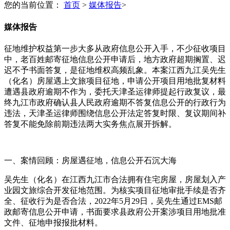
您的当前位置：
首页
>
媒体报告
>
媒体报告
征地维护权益第一步大多从政府信息公开入手，不少征收项目
中，老百姓邮寄征地信息公开申请后，地方政府超期搁置、迟
迟不予书面答复，是征地维权高频乱象。本案江西九江吴先生
（化名）房屋遇上文旅项目征地，申请公开项目用地批复材料
遭遇县政府逾期不作为，委托天津圣运律师提起行政复议，最
终九江市政府确认县人民政府逾期不答复信息公开的行政行为
违法，天津圣运律师围绕信息公开法定答复时限、复议期间补
答复不能免除前期违法两大实务焦点展开拆解。
一、案情回顾：房屋遇征地，信息公开石沉大海
吴先生（化名）在江西九江市合法拥有住宅房屋，房屋划入产
业园文旅综合开发征地范围。为核实项目征地审批手续是否齐
全、征收行为是否合法，2022年5月29日，吴先生通过EMS邮
政邮寄信息公开申请，书面要求县政府公开案涉项目用地批准
文件、征地申报报批材料。