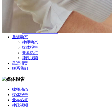
公司商务部
民事纠纷部
涉外法律事务部
金融证券部
海事海商部
刑事诉讼部
知识产权法律业务部
圣运动态
律师动态
媒体报告
业界热点
律政视频
圣运招贤
联系我们
媒体报告
律师动态
媒体报告
业界热点
律政视频