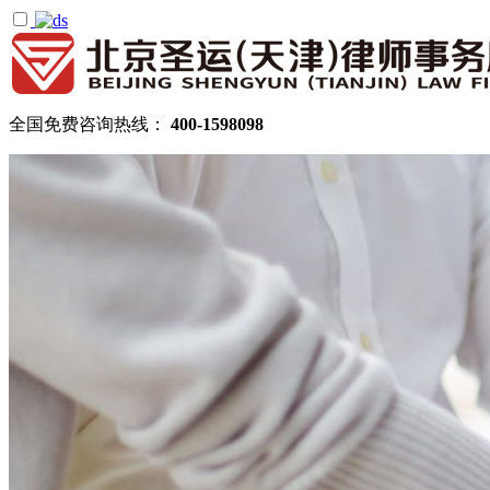
全国免费咨询热线：
400-1598098
首页
关于圣运
圣运简介
律所公告
机构设置
律师团队
顾问律师
拆迁律师团队
民商律师团队
部门领域