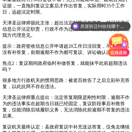
证据，一直拖到复议立案后才作出答复，实际用时35个工作
日，远超法定时限。
天津圣运律师据此主张：超出法定时限没有答复，就已经违反
房屋拆迁纠纷找哪个部门？
信息公开法定职责，行政不作为违法成立。复议机关完整采信
我方代理意见。
提示：政府签收信息公开申请超20工作日没回复，不管后续有
没有补答复，前期逾期不作为都可复议、诉讼确认违法。
焦点2：复议期间政府临时补做答复，就能抹平此前超期违法
吗？
很多地方行政机关的惯用思路：被老百姓告了之后立刻补充答
复，以此抗辩不存在违法。
天津圣运律师重点提出：法定答复期限是刚性时限，逾期不作
为的违法事实在超期当日就已经固定，复议阶段事后补救答
复，仅能消除后续履职义务，无法消除此前逾期不答复的违法
后果。
复议机关最终认定：县政府复议中补充送达答复，仅免去继续