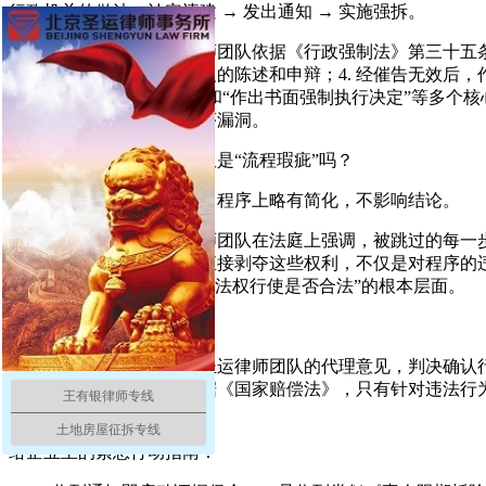
行政机关的做法：认定违建 → 发出通知 → 实施强拆。
圣运律师的法律对照：律师团队依据《行政强制法》第三十五条、
行书面催告；3. 听取当事人的陈述和申辩；4. 经催告无效
面催告”、“听取陈述申辩”和“作出书面强制执行决定”等多
化为具体的、可指控的程序漏洞。
焦点二：跳过的步骤，仅仅是“流程瑕疵”吗？
对方可能辩解：事实清楚，程序上略有简化，不影响结论。
圣运律师的深度驳斥：律师团队在法庭上强调，被跳过的每一
权的核心程序。行政机关直接剥夺这些权利，不仅是对程序的
法方式是否恰当”提升到“执法权行使是否合法”的根本层面。
三、案件结果与专业提示
人民法院完全采纳了天津圣运律师团队的代理意见，判决确认
诉讼扫清了最大障碍。根据《国家赔偿法》，只有针对违法行
王有银律师专线
了坚实的法律依据。
土地房屋征拆专线
给企业主的紧急行动指南：