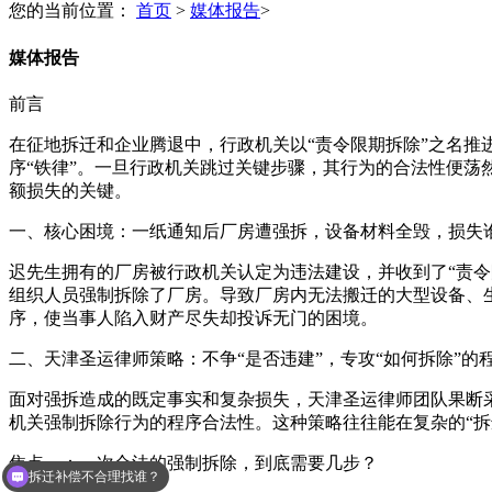
您的当前位置：
首页
>
媒体报告
>
媒体报告
前言
在征地拆迁和企业腾退中，行政机关以“责令限期拆除”之名推
序“铁律”。一旦行政机关跳过关键步骤，其行为的合法性便荡
额损失的关键。
一、核心困境：一纸通知后厂房遭强拆，设备材料全毁，损失
迟先生拥有的厂房被行政机关认定为违法建设，并收到了“责
组织人员强制拆除了厂房。导致厂房内无法搬迁的大型设备、
序，使当事人陷入财产尽失却投诉无门的困境。
二、天津圣运律师策略：不争“是否违建”，专攻“如何拆除”的
面对强拆造成的既定事实和复杂损失，天津圣运律师团队果断
机关强制拆除行为的程序合法性。这种策略往往能在复杂的“拆
焦点一：一次合法的强制拆除，到底需要几步？
拆迁补偿不合理找谁？