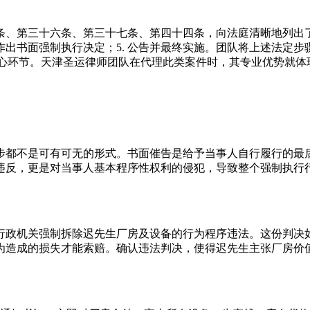
第三十六条、第三十七条、第四十四条，向法庭清晰地列出了法律
后，作出书面强制执行决定；5. 公告并最终实施。团队将上述法
个核心环节。天津圣运律师团队在代理此类案件时，其专业优势就体
步都不是可有可无的形式。书面催告是给予当事人自行履行的最
违反，更是对当事人基本程序性权利的侵犯，导致整个强制执行
行政机关强制拆除迟先生厂房及设备的行为程序违法。这份判决
为造成的损失才能索赔。确认违法判决，使得迟先生主张厂房价