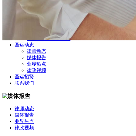
公司商务部
民事纠纷部
涉外法律事务部
金融证券部
海事海商部
刑事诉讼部
知识产权法律业务部
圣运动态
律师动态
媒体报告
业界热点
律政视频
圣运招贤
联系我们
媒体报告
律师动态
媒体报告
业界热点
律政视频