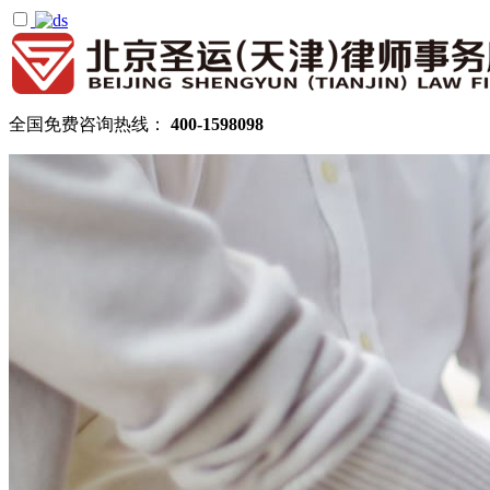
全国免费咨询热线：
400-1598098
首页
关于圣运
圣运简介
律所公告
机构设置
律师团队
顾问律师
拆迁律师团队
民商律师团队
部门领域