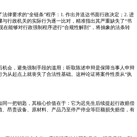
要求的“全链条”程序：1. 作出并送达书面行政决定；2. 进
定步骤与行政机关的实际行为逐一比对，精准指出其严重缺失了“书
现在能够对行政强制程序进行“合规性解剖”，将抽象的法条转
后机会，避免强制手段的滥用；听取陈述申辩是保障当事人申辩
行为从起点上就丧失了合法性基础。这种论证将案件性质从“执
如同一把钥匙，其核心价值在于：它为迟先生后续提起行政赔偿
值、昂贵设备、原材料、产品乃至停产停业等巨额损失赔偿，有