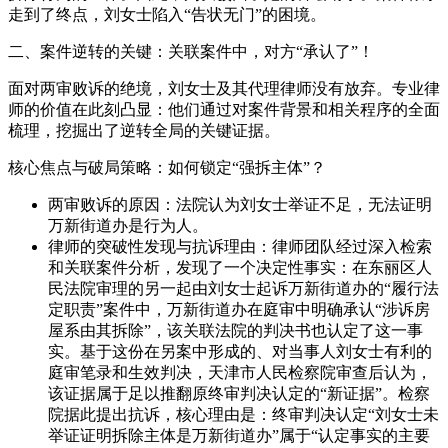
走到了终点，刘女士陷入“告状无门”的困境。
二、案件逆转的关键：关联案件中，对方“承认了”！
面对两审败诉的绝境，刘女士及其代理律师没有放弃。专业律
师的价值在此刻凸显：他们通过对案件背景和相关程序的全面
梳理，挖掘出了逆转全局的关键证据。
核心焦点与破局策略：如何锁定“强拆主体”？
两审败诉的原因：法院认为刘女士举证不足，无法证明
万新街道办是行为人。
律师的突破性发现与抗诉理由：律师团队经过深入检索
和关联案件分析，发现了一个决定性事实：在东丽区人
民法院审理的另一起由刘女士起诉万新街道办的“履行法
定职责”案件中，万新街道办在庭审中明确承认“涉诉房
屋系由其拆除”，该关联法院的判决书也认定了这一事
实。基于这份在另案中形成的、对当事人刘女士有利的
庭审笔录和生效判决，天津市人民检察院审查后认为，
该证据属于足以推翻原终审判决认定的“新证据”。检察
院据此提出抗诉，核心理由是：终审判决认定“刘女士未
举证证明拆除主体是万新街道办”属于“认定事实的主要