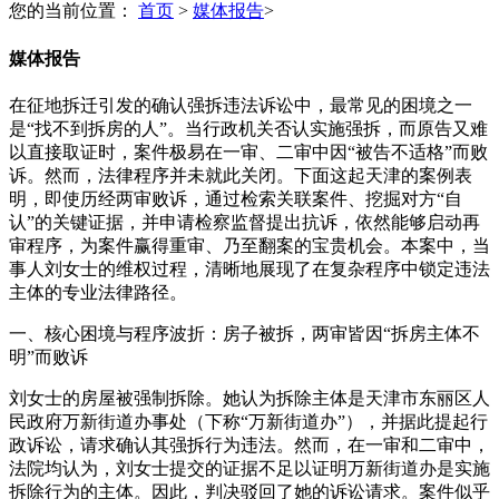
您的当前位置：
首页
>
媒体报告
>
媒体报告
在征地拆迁引发的确认强拆违法诉讼中，最常见的困境之一
是“找不到拆房的人”。当行政机关否认实施强拆，而原告又难
以直接取证时，案件极易在一审、二审中因“被告不适格”而败
诉。然而，法律程序并未就此关闭。下面这起天津的案例表
明，即使历经两审败诉，通过检索关联案件、挖掘对方“自
认”的关键证据，并申请检察监督提出抗诉，依然能够启动再
审程序，为案件赢得重审、乃至翻案的宝贵机会。本案中，当
事人刘女士的维权过程，清晰地展现了在复杂程序中锁定违法
主体的专业法律路径。
一、核心困境与程序波折：房子被拆，两审皆因“拆房主体不
明”而败诉
刘女士的房屋被强制拆除。她认为拆除主体是天津市东丽区人
民政府万新街道办事处（下称“万新街道办”），并据此提起行
政诉讼，请求确认其强拆行为违法。然而，在一审和二审中，
法院均认为，刘女士提交的证据不足以证明万新街道办是实施
拆除行为的主体。因此，判决驳回了她的诉讼请求。案件似乎