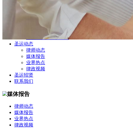
公司商务部
民事纠纷部
涉外法律事务部
金融证券部
海事海商部
刑事诉讼部
知识产权法律业务部
圣运动态
律师动态
媒体报告
业界热点
律政视频
圣运招贤
联系我们
媒体报告
律师动态
媒体报告
业界热点
律政视频