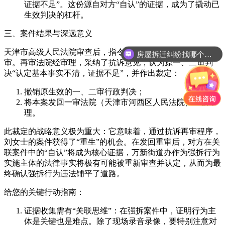
证据不足”。这份源自对方“自认”的证据，成为了撬动已
生效判决的杠杆。
三、案件结果与深远意义
天津市高级人民法院审查后，指令天津市第二中级人民法院再
房屋拆迁纠纷找哪个部门？
审。再审法院经审理，采纳了抗诉意见，认为原一、二审判
决“认定基本事实不清，证据不足”，并作出裁定：
撤销原生效的一、二审行政判决；
将本案发回一审法院（天津市河西区人民法院）重新审
理。
此裁定的战略意义极为重大：它意味着，通过抗诉再审程序，
刘女士的案件获得了“重生”的机会。在发回重审后，对方在关
联案件中的“自认”将成为核心证据，万新街道办作为强拆行为
实施主体的法律事实将极有可能被重新审查并认定，从而为最
终确认强拆行为违法铺平了道路。
给您的关键行动指南：
证据收集需有“关联思维”：在强拆案件中，证明行为主
体是关键也是难点。除了现场录音录像，要特别注意对