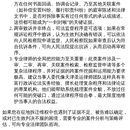
方在任何书面回函、协调会记录、乃至其他关联案件
（如补偿安置纠纷、履行职责纠纷）的庭审陈述和法律
文书中，是否对拆除事实有过任何形式的承认或描述。
这些都可能成为“一剑封喉”的关键证据。
两审败诉并非终点，司法监督程序是可选项：如果在常
规诉讼程序中败诉，认为生效判决确有错误，可以依法
向人民检察院申请监督。人民检察院如果审查后认为符
合抗诉条件，可向人民法院提出抗诉，从而启动再审程
序。
专业律师的全局把控能力至关重要：此类案件涉及一
审、二审、再审、关联案件检索、检察监督申请等多个
复杂法律程序，并对证据的跨案件挖掘和运用能力要求
极高。建议当事人委托像天津圣运律师团队这样具有丰
富行政诉讼法实务经验、擅长处理复杂程序和法律论证
的專業机构。他们能帮助系统梳理案件全貌，不放过任
何可能的突破口，通过法律程序组合拳，最大限度地维
护当事人的合法权益。
如果您在征地拆迁维权中也遇到了证据不足、被告难以确定，
或对已生效判决不服的困境，需要专业的案件分析与策略评
估，可向专业法律团队咨询。