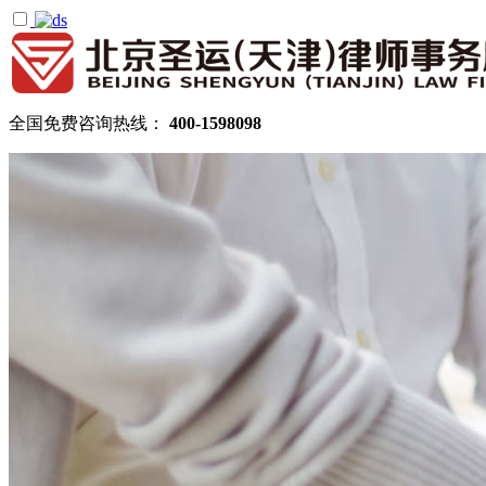
全国免费咨询热线：
400-1598098
首页
关于圣运
圣运简介
律所公告
机构设置
律师团队
顾问律师
拆迁律师团队
民商律师团队
部门领域