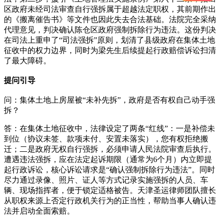
区政府未经司法审查自行强拆属于超越法定职权，其前期作出
的《搬离催告书》等文件也因此失去合法基础。法院完全采纳
代理意见，判决确认陈仓区政府强制拆除行为违法。这份判决
在司法上重申了“司法强拆”原则，划清了县级政府在集体土地
征收中的权力边界，同时为梁先生后续提起行政赔偿诉讼扫清
了最大障碍。
提问引导
问：集体土地上房屋被“未补先拆”，政府是否有权自己动手强
拆？
答：在集体土地征收中，法律设定了两条“红线”：一是补偿未
到位（协议未签、款项未付、安置未落实），您有权拒绝搬
迁；二是政府无权自行强拆，必须申请人民法院审查后执行。
遭遇违法强拆，应在法定起诉期限（通常为6个月）内立即提
起行政诉讼，核心诉讼请求是“确认强制拆除行为违法”。同时
尽力通过录像、照片、证人等方式记录实施强拆的人员、车
辆、现场指挥者，便于锁定适格被告。天津圣运律师团队擅长
从职权来源上否定行政机关行为的正当性，帮助当事人确认违
法并启动全面索赔。