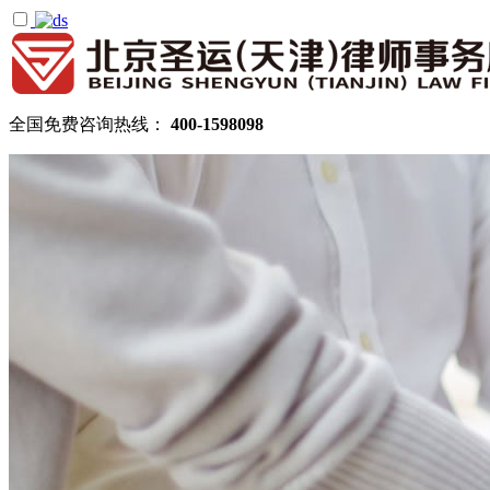
全国免费咨询热线：
400-1598098
首页
关于圣运
圣运简介
律所公告
机构设置
律师团队
顾问律师
拆迁律师团队
民商律师团队
部门领域