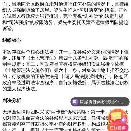
而，当地陈仓区政府在未对他进行任何补偿的情况下，直接组
织人员强制拆除了房屋。梁先生陷入“房财两空”的绝境。征收
方试图以行政权力强行推进，完全无视“先补偿”的法定前提
和“司法强拆”的权限边界。梁先生委托天津圣运律师团队提起
诉讼。
纠纷核心
本案存在两个核心违法点：其一，在补偿分文未付的情况下强
拆，违反了《土地管理法》第四十八条“先补偿、后搬迁”的强
制性规定；其二，区政府是否有权直接组织实施强拆？依据
《土地管理法实施条例》第六十二条，对集体土地上拒不交地
的，行政机关的正确做法是“申请人民法院强制执行”。陈仓区
政府未经过司法审查程序，自行实施强拆，属于超越法定职权
的重大程序违法。
判决分析
房屋拆迁纠纷找哪个部门？
天津圣运律师团队采取“两步走”诉讼策略：第一步，用证据证
明对梁先生而言合法的补偿程序从未完成，任何强制拆除行为
都直接剥夺了其获得公平补偿的财产权利，构成根本性实体违
法；第二步，援引《土地管理法实施条例》第六十二条，指出