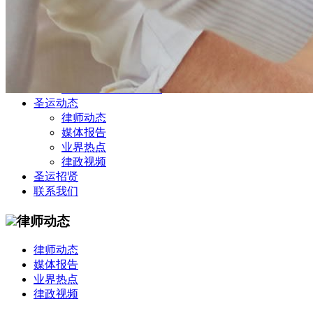
公司商务部
民事纠纷部
涉外法律事务部
金融证券部
海事海商部
刑事诉讼部
知识产权法律业务部
圣运动态
律师动态
媒体报告
业界热点
律政视频
圣运招贤
联系我们
律师动态
律师动态
媒体报告
业界热点
律政视频