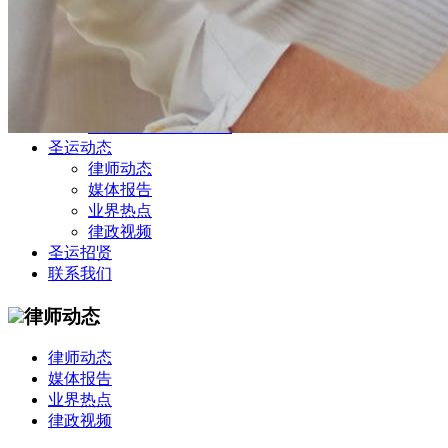
公司商务部
民事纠纷部
涉外法律事务部
金融证券部
海事海商部
刑事诉讼部
知识产权法律业务部
圣运动态
律师动态
媒体报告
业界热点
律政视频
圣运招贤
联系我们
律师动态
律师动态
媒体报告
业界热点
律政视频