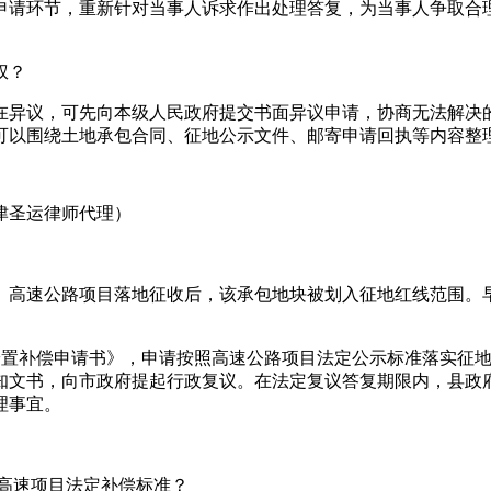
申请环节，重新针对当事人诉求作出处理答复，为当事人争取合
权？
在异议，可先向本级人民政府提交书面异议申请，协商无法解决
可以围绕土地承包合同、征地公示文件、邮寄申请回执等内容整
津圣运律师代理）
地。高速公路项目落地征收后，该承包地块被划入征地红线范围。
《安置补偿申请书》，申请按照高速公路项目法定公示标准落实征地
知文书，向市政府提起行政复议。在法定复议答复期限内，县政
理事宜。
高速项目法定补偿标准？