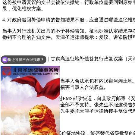
这份被申请复议的文书会被依法撤销，行政单位需要回到原始
果，优化维权方案。
4. 对政府驳回补偿申请的告知结果不服，应当通过哪些途径维
当事人对行政机关出具的不予补偿告知、征地标准认定结果存
撤销不合理的告知文件。天津圣运律师提示：复议、诉讼阶段
第二部分：真实案例｜甘肃高速征地补偿答复行政复议案（天
拆迁补偿不合理找谁？
1. 基本案情
张先生是甘肃省某村村民，当事人合法承包村内16亩河滩土
目官方公示统一补偿标准，损害当事人合法权益。
2025年3月14日，张先生通过EMS邮政快递，向县政府邮寄
张先生提出的足额补偿请求全部不予支持。张先生不服这份告
的全部证据、法律依据。张先生委托天津圣运律所接手复议代
2. 纠纷核心
① 村委会早年私下签订的低价征地协议，能否替代省级批复的