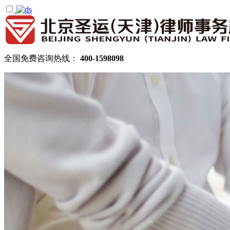
全国免费咨询热线：
400-1598098
首页
关于圣运
圣运简介
律所公告
机构设置
律师团队
顾问律师
拆迁律师团队
民商律师团队
部门领域