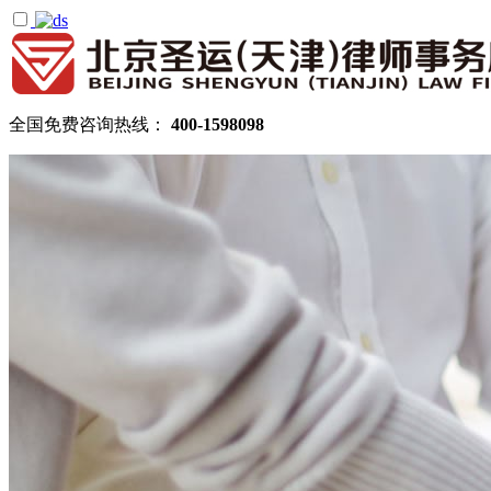
全国免费咨询热线：
400-1598098
首页
关于圣运
圣运简介
律所公告
机构设置
律师团队
顾问律师
拆迁律师团队
民商律师团队
部门领域