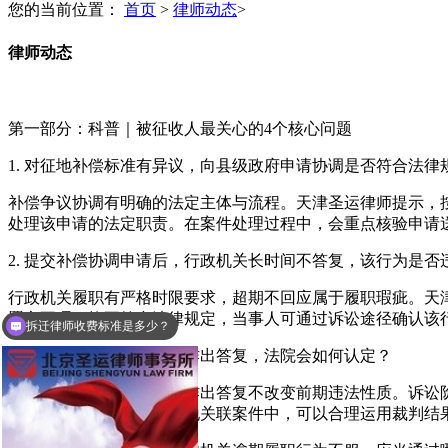
您的当前位置：
首页
>
律师动态
>
律师动态
第一部分：科普｜被征收人最关心的4个核心问题
1. 对征地补偿标准有异议，向县级政府申请协调是否符合法律
补偿争议协调有明确的法定主体与流程。天津圣运律师提示，
处理该申请的法定职责。在案件处理过程中，会重点核验申请
2. 提交补偿协调申请后，行政机关长时间不答复，该行为是否
拆迁律师收费标准是多少？
行政机关履职有严格时限要求，超期不回应属于履职瑕疵。天
置之不理，均不符合法律规定，当事人可通过诉讼途径确认该
2025年土地征收补偿标准？
3. 起诉后行政机关才补充作出答复，法院会如何认定？
天津圣运律师指出：逾期作出答复不改变前期违法性质。诉讼
履职行为违法。在系列征地关联案件中，可以合理运用裁判结