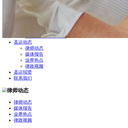
公司商务部
民事纠纷部
涉外法律事务部
金融证券部
海事海商部
刑事诉讼部
知识产权法律业务部
圣运动态
律师动态
媒体报告
业界热点
律政视频
圣运招贤
联系我们
律师动态
律师动态
媒体报告
业界热点
律政视频