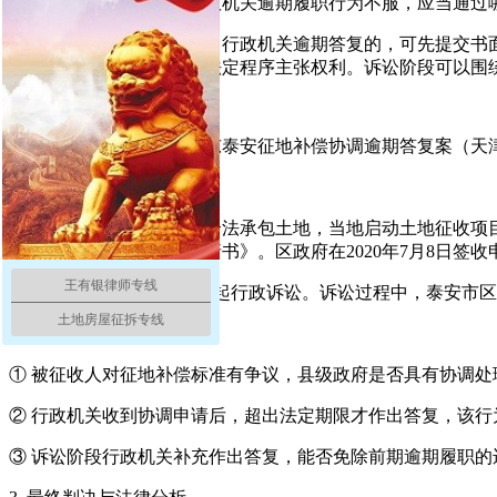
4. 对补偿协调结果以及行政机关逾期履职行为不服，应当通过
当事人对补偿标准有异议、行政机关逾期答复的，可先提交书
仍有异议，也可继续通过法定程序主张权利。诉讼阶段可以围
第二部分：真实案例｜山东泰安征地补偿协调逾期答复案（天
1. 基本案情
刘先生在泰安市某村拥有合法承包土地，当地启动土地征收项目
寄《安置补偿标准协调申请书》。区政府在2020年7月8日签
王有银律师专线
2020年9月25日，刘先生提起行政诉讼。诉讼过程中，泰安市
土地房屋征拆专线
2. 纠纷核心
① 被征收人对征地补偿标准有争议，县级政府是否具有协调处
② 行政机关收到协调申请后，超出法定期限才作出答复，该行
③ 诉讼阶段行政机关补充作出答复，能否免除前期逾期履职的