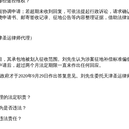
哪些途径维权？
面协调申请；若超期未收到回复，可依法提起行政诉讼，请求确
绕申请书、邮寄签收记录、征地公告等内容整理证据，借助法律
津圣运律师代理）
，其承包地被划入征收范围。刘先生认为涉案征地补偿标准偏低，
收申请后，超过两个月法定期限一直未作出任何回应。
区政府才于2020年9月29日作出答复意见。刘先生委托天津圣运
理的法定职责？
为是否违法？
违法责任？