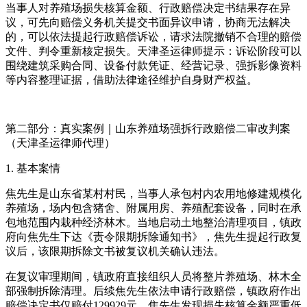
当事人对养殖场损失核算金额、行政赔偿决定书结果存在异
议，可先向赔偿义务机关提交书面异议申请，协商无法解决
的，可以依法提起行政赔偿诉讼，请求法院撤销不合理的赔偿
文件、判令重新核定损失。天津圣运律师提示：诉讼阶段可以
围绕建筑采购合同、设备付款凭证、经营记录、强拆影像资料
等内容整理证据，借助法律途径维护自身财产权益。
第二部分：真实案例｜山东养殖场强拆行政赔偿二审改判案
（天津圣运律师代理）
1. 基本案情
焦先生是山东省某村村民，当事人承包村内农用地修建规模化
养殖场，场内包含猪舍、附属用房、养殖配套设备，同时在承
包地范围内栽种经济林木。当地启动土地整治清理项目，镇政
府向焦先生下达《责令限期拆除通知书》，焦先生提起行政复
议后，该限期拆除文书被复议机关确认违法。
在复议审理期间，镇政府直接组织人员将整片养殖场、林木全
部强制拆除清理。后续焦先生依法申请行政赔偿，镇政府作出
赔偿决定书仅赔付129929元。焦先生发现损失核算金额严重低