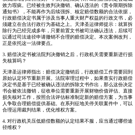
效力瑕疵。已经被生效判决撤销、确认违法的《责令限期拆除
通知书》，不能再作为后续强拆、核定赔偿数额的合法依据，
行政赔偿决定书属于涉及当事人重大财产权益的行政文书，必
须建立在合法行政行为基础之上。天津圣运律师提示：就算拆
除行为已经完成多年，只要前置文书被司法确认违法，后续可
以通过司法途径申请撤销不合理的赔偿决定。本次案例改判，
正是依托这一法律要点。
3. 赔偿决定书被法院判决撤销之后，行政机关需要重新进行损
失核算吗？
天津圣运律师指出：赔偿决定撤销后，行政赔偿工作需要回到
原始认定环节重新开展。法院审理过程中，如果查实行政赔偿
决定书是基于已经被确认违法的拆除文书作出，那么这份决定
书会被依法撤销，征收单位需要重新开展财物价值评估、直接
损失核对工作，按照合法评估标准制定新的赔偿方案，为当事
人争取合理赔偿提供基础。在系列征地关停关联案件中，可以
合理运用裁判结果，优化维权方案。
4. 对行政机关压低赔偿数额的认定结果不服，应当通过哪些途
径维权？