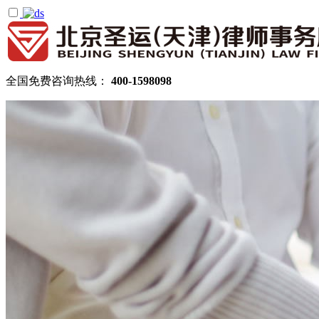
全国免费咨询热线：
400-1598098
首页
关于圣运
圣运简介
律所公告
机构设置
律师团队
顾问律师
拆迁律师团队
民商律师团队
部门领域