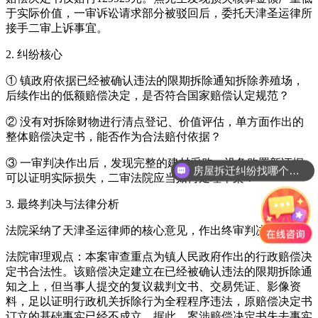
于实际价值，一审诉讼请求部分被驳回后，委托天津圣运律所
接手二审上诉事宜。
2. 纠纷核心
① 镇政府依据已经被确认违法的限期拆除通知拆除养殖场，
后续作出的低额赔偿决定，是否符合国家赔偿认定规范？
② 没有对拆除财物进行清点登记、价值评估，单方面作出的
整体赔偿决定书，能否作为合法赔付依据？
房屋拆迁纠纷找哪个部门？
③ 一审判决作出后，发现完整的建材采购、设备购置新证据
可以证明实际损失，二审法院应当如何处理本案？
宅基地拆迁怎么赔偿？
3. 最终判决与法律分析
法院采纳了天津圣运律师的核心意见，作出终审判决。
法院审理观点：本案审查重点为镇人民政府作出的行政赔偿决
定书合法性。该赔偿决定建立在已经被确认违法的限期拆除通
知之上，但当事人提交的复议裁判文书、交易凭证、影像资
料，足以证明行政机关拆除行为全程程序违法，原赔偿决定书
订立的基础事实已经不成立。据此，案涉赔偿决定书失去事实