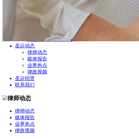
公司商务部
民事纠纷部
涉外法律事务部
金融证券部
海事海商部
刑事诉讼部
知识产权法律业务部
圣运动态
律师动态
媒体报告
业界热点
律政视频
圣运招贤
联系我们
律师动态
律师动态
媒体报告
业界热点
律政视频