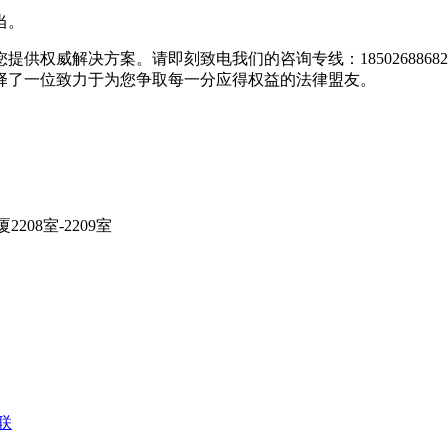
当。
方案。请即刻致电我们的咨询专线：18502688682或022-24
择了一位致力于为您争取每一分应得权益的法律盟友。
208室-2209室
联