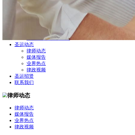
公司商务部
民事纠纷部
涉外法律事务部
金融证券部
海事海商部
刑事诉讼部
知识产权法律业务部
圣运动态
律师动态
媒体报告
业界热点
律政视频
圣运招贤
联系我们
律师动态
律师动态
媒体报告
业界热点
律政视频