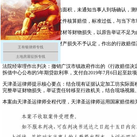
① 行政机关单方测绘加工坊面积，未通知当事人到场确认，测
② 适用多年前的老旧补偿文件核算赔偿，标准过低，与当下市
③ 无视强拆造成的机器、建材等财物损失，以原告举证不足
④ 对合法经营产生的合理财产损失不予认定，作出的行政赔
王有银律师专线
3. 最终判决与法律分析
土地房屋征拆专线
法院经审理作出判决：撤销广汉市镇政府作出的《行政赔偿决
拆借中心公布的5年期贷款利率，支付自2019年7月6日起至款
天津圣运律师提示核心要点：结合现有证据认定加工坊实际面积
完整举证财物损失，举证责任转移至行政机关，结合现场视频
本案由天津圣运律师全程代理，天津圣运律师运用国家赔偿相