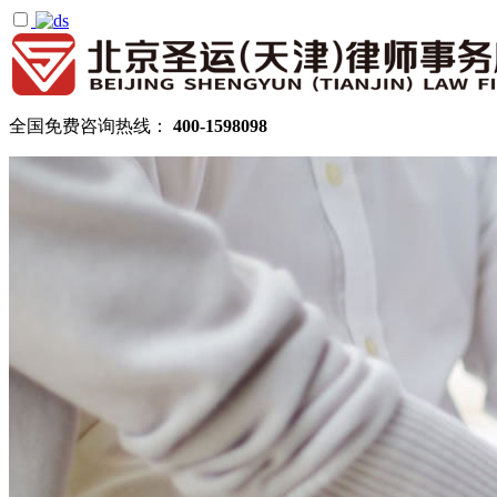
全国免费咨询热线：
400-1598098
首页
关于圣运
圣运简介
律所公告
机构设置
律师团队
顾问律师
拆迁律师团队
民商律师团队
部门领域