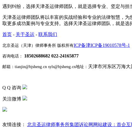
遇到纠纷，选择天津圣运律师团队，就是选择专业、坚定与担
天津圣运律师团队将以丰富的实战经验和专业的法律智慧，为您提供权威解决
取更多成功案例与专业支持。选择天津圣运律师团队，就是选
首页
-
关于圣运
-
联系我们
ICP备津ICP备19010578号-1
北京圣运（天津）律师事务所 版权所有
18502688682 022-24165877
咨询电话：
天津市河东区万海大厦2
邮箱：tianjin@bjsheng.cn syls@bjsheng.cn
地址：
Q Q 咨询
关注微博
友情连接：
北京圣运律师事务所
集团诉讼网
网站建设：首企互