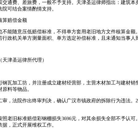
权交通费、差旅费，一般不予支持。天津圣运律师指出：建筑本
法院可结合案情酌情支持。
核算赔偿金额
也不能随意压低赔偿标准，不得单方套用老旧地方文件核算金额
若行政机关单方测量面积、单方选定补偿标准，且未通知当事人
（天津圣运律所代理）
钢瓦加工坊，并注册成立建材经营部，主营木材加工与建材销售。
材原料等物品。
审，法院作出终审判决，确认广汉市镇政府的拆除行为违法。20
仅按照老旧标准赔偿彩钢棚损失3696元，对其余损失全部不予
依据，正式开展维权工作。