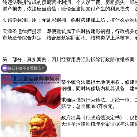
纯违法强拆造成的预期营业利润、个人误工费、房租损失、维
财产损失，依法应当赔偿；赔偿金逾期支付产生的利息损失，
4. 赔偿标准适用：无证彩钢棚、临时搭建加工坊，按什么标准
天津圣运律师提示：即便建筑属于临时搭建彩钢棚，行政机关
市场造价综合判定，结合建筑实际面积、结构类型上浮核算。
拆迁补偿不合理找谁？
第二部分：真实案例｜四川经营用房强制拆除行政赔偿维权案
拆迁律师收费标准是多少？
1. 基本案情
当事人二人在四川省广汉市某小镇合法取得土地使用权，修建彩
组织人员和机械强制拆除彩钢棚，同时转移场内机器设备、建
事后二人提起行政诉讼，请求确认强拆行为违法。历经一审、二
备、原料、营业损失等多项赔偿，总金额393万余元。
2024年11月，广汉市镇人民政府出具《行政赔偿决定书》，
向法院提起行政赔偿诉讼，天津圣运律师梳理全案证据与法律
2. 纠纷核心