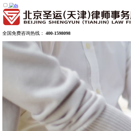
全国免费咨询热线：
400-1598098
首页
关于圣运
圣运简介
律所公告
机构设置
律师团队
顾问律师
拆迁律师团队
民商律师团队
部门领域