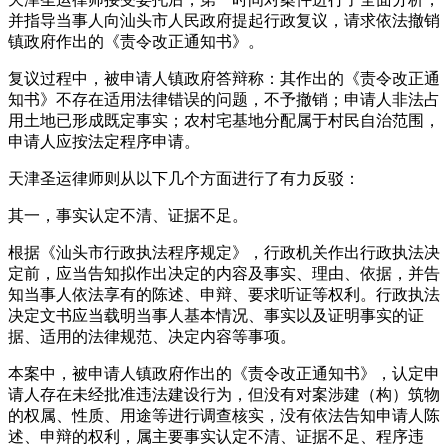
并指导当事人向汕头市人民政府提起行政复议，请求依法撤销
镇政府作出的《责令改正通知书》。
复议过程中，被申请人镇政府答辩称：其作出的《责令改正通
知书》不存在适用法律错误的问题，不予撤销；申请人非法占
用土地已形成既定事实；农村宅基地分配属于村民自治范围，
申请人应按法定程序申请。
天津圣运律师则从以下几个方面进行了有力反驳：
其一，事实认定不清、证据不足。
根据《汕头市行政执法程序规定》，行政机关作出行政执法决
定前，应当告知拟作出决定的内容及事实、理由、依据，并告
知当事人依法享有的陈述、申辩、要求听证等权利。行政执法
决定文书应当载明当事人基本情况、事实以及证明事实的证
据、适用的法律规范、决定内容等事项。
本案中，被申请人镇政府作出的《责令改正通知书》，认定申
请人存在未经批准违法建设行为，但没有对案涉建（构）筑物
的权属、性质、用途等进行调查核实，没有依法告知申请人陈
述、申辩的权利，属主要事实认定不清、证据不足、程序违