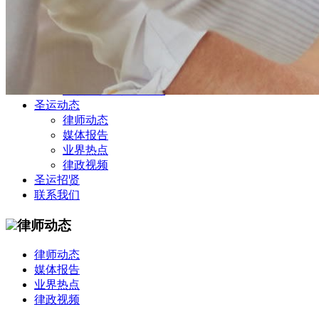
公司商务部
民事纠纷部
涉外法律事务部
金融证券部
海事海商部
刑事诉讼部
知识产权法律业务部
圣运动态
律师动态
媒体报告
业界热点
律政视频
圣运招贤
联系我们
律师动态
律师动态
媒体报告
业界热点
律政视频