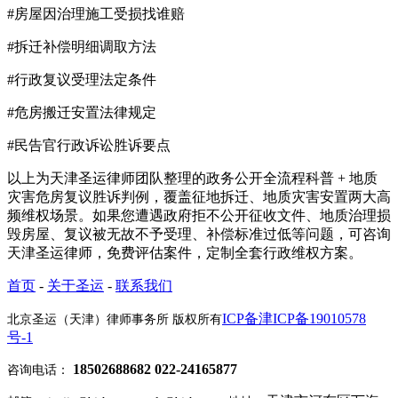
#房屋因治理施工受损找谁赔
#拆迁补偿明细调取方法
#行政复议受理法定条件
#危房搬迁安置法律规定
#民告官行政诉讼胜诉要点
以上为天津圣运律师团队整理的政务公开全流程科普 + 地质
灾害危房复议胜诉判例，覆盖征地拆迁、地质灾害安置两大高
频维权场景。如果您遭遇政府拒不公开征收文件、地质治理损
毁房屋、复议被无故不予受理、补偿标准过低等问题，可咨询
天津圣运律师，免费评估案件，定制全套行政维权方案。
首页
-
关于圣运
-
联系我们
ICP备津ICP备19010578
北京圣运（天津）律师事务所 版权所有
号-1
18502688682 022-24165877
咨询电话：