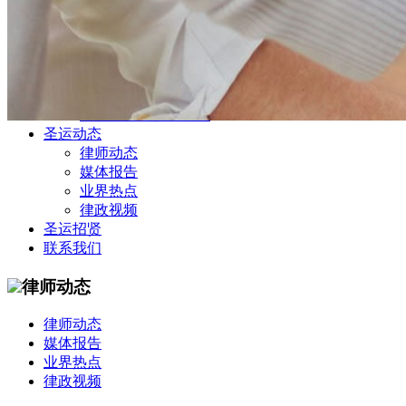
公司商务部
民事纠纷部
涉外法律事务部
金融证券部
海事海商部
刑事诉讼部
知识产权法律业务部
圣运动态
律师动态
媒体报告
业界热点
律政视频
圣运招贤
联系我们
律师动态
律师动态
媒体报告
业界热点
律政视频