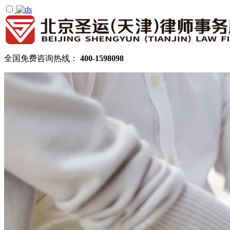
全国免费咨询热线：
400-1598098
首页
关于圣运
圣运简介
律所公告
机构设置
律师团队
顾问律师
拆迁律师团队
民商律师团队
部门领域