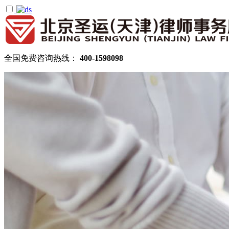
全国免费咨询热线：
400-1598098
首页
关于圣运
圣运简介
律所公告
机构设置
律师团队
顾问律师
拆迁律师团队
民商律师团队
部门领域