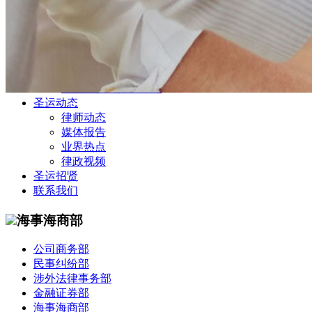
公司商务部
民事纠纷部
涉外法律事务部
金融证券部
海事海商部
刑事诉讼部
知识产权法律业务部
圣运动态
律师动态
媒体报告
业界热点
律政视频
圣运招贤
联系我们
海事海商部
公司商务部
民事纠纷部
涉外法律事务部
金融证券部
海事海商部