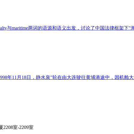
alty与maritime两词的语源和语义出发，讨论了中国法律框架下"
998年11月18日，静水泉"轮在由大连驶往黄埔港途中，因机舱
208室-2209室