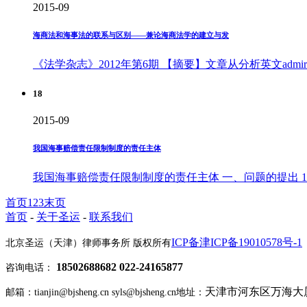
2015-09
海商法和海事法的联系与区别——兼论海商法学的建立与发
《法学杂志》2012年第6期 【摘要】文章从分析英文admir
18
2015-09
我国海事赔偿责任限制制度的责任主体
我国海事赔偿责任限制制度的责任主体 一、问题的提出 1
首页
1
2
3
末页
首页
-
关于圣运
-
联系我们
ICP备津ICP备19010578号-1
北京圣运（天津）律师事务所 版权所有
18502688682 022-24165877
咨询电话：
天津市河东区万海大厦2
邮箱：tianjin@bjsheng.cn syls@bjsheng.cn
地址：