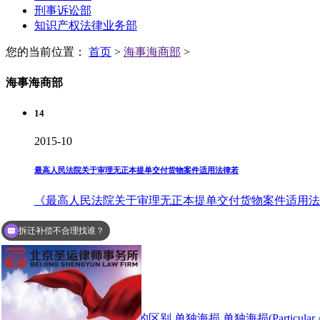
刑事诉讼部
知识产权法律业务部
您的当前位置：
首页
>
海事海商部
>
海事海商部
14
2015-10
最高人民法院关于审理无正本提单交付货物案件适用法律若
《最高人民法院关于审理无正本提单交付货物案件适用法律若
拆迁补偿不合理找谁？
18
2015-09
单独海损与共同海损的区别
单独海损与共同海损的区别 单独海损 单独海损(Particul