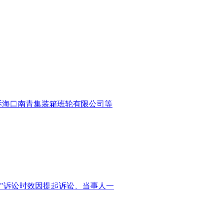
诉海口南青集装箱班轮有限公司等
"诉讼时效因提起诉讼、当事人一