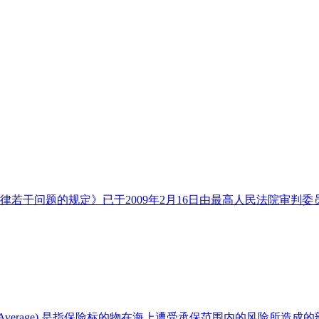
干问题的规定》已于2009年2月16日由最高人民法院审判委员
ar Average) 是指保险标的物在海上遭受承保范围内的风险所造成的