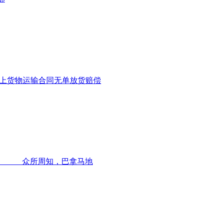
海上货物运输合同无单放货赔偿
总和。 众所周知，巴拿马地