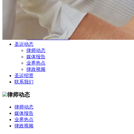
公司商务部
民事纠纷部
涉外法律事务部
金融证券部
海事海商部
刑事诉讼部
知识产权法律业务部
圣运动态
律师动态
媒体报告
业界热点
律政视频
圣运招贤
联系我们
律师动态
律师动态
媒体报告
业界热点
律政视频