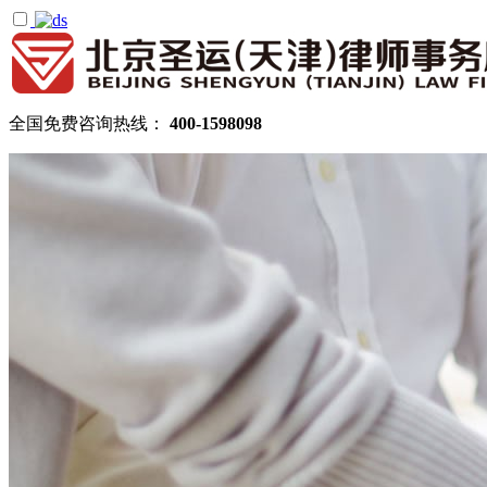
全国免费咨询热线：
400-1598098
首页
关于圣运
圣运简介
律所公告
机构设置
律师团队
顾问律师
拆迁律师团队
民商律师团队
部门领域