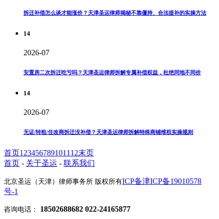
拆迁补偿怎么谈才能涨价？天津圣运律师揭秘不靠僵持、合法提补的实操方法
14
2026-07
安置房二次拆迁吃亏吗？天津圣运律师拆解专属补偿权益，杜绝同地不同价
14
2026-07
无证/转租/住改商拆迁没补偿？天津圣运律师拆解特殊商铺维权实操规则
首页
1
2
3
4
5
6
7
8
9
10
11
12
末页
首页
-
关于圣运
-
联系我们
ICP备津ICP备19010578
北京圣运（天津）律师事务所 版权所有
号-1
18502688682 022-24165877
咨询电话：